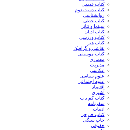
کتاب قدیمی
کتاب دست دوم
روانشناسی
کتاب خطی
سینما و تئاتر
کتاب ادیان
کتاب ورزشی
کتاب هنر
نقاشی و گرافیک
کتاب موسیقی
معماری
مدیریت
عکاسی
علوم سیاسی
علوم اجتماعی
اقتصاد
آشپزی
کتاب کم یاب
سفرنامه
ادبیات
کتاب خارجی
چاپ سنگی
حقوقی