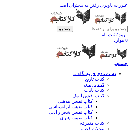
عبور به ناوبری
رفتن به محتوای اصلی
جستجو
ورود / ثبت نام
0
موارد
جستجو
دسته بندی فروشگاه ما
کتاب تاریخ
کتاب رمان
کتاب نایاب
کتاب نفیس آنتیک
کتاب نفیس مذهبی
کتاب نفیس ایرانشناسی
کتاب نفیس شعر و ادبی
کتاب نفیس هنری
کتاب متفرقه
مجلات قدیمی