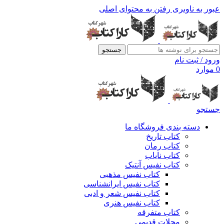
عبور به ناوبری
رفتن به محتوای اصلی
جستجو
ورود / ثبت نام
0
موارد
جستجو
دسته بندی فروشگاه ما
کتاب تاریخ
کتاب رمان
کتاب نایاب
کتاب نفیس آنتیک
کتاب نفیس مذهبی
کتاب نفیس ایرانشناسی
کتاب نفیس شعر و ادبی
کتاب نفیس هنری
کتاب متفرقه
مجلات قدیمی