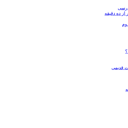
درسی
 از ده دقیقه
وم
؟
ات قدیمی
ه