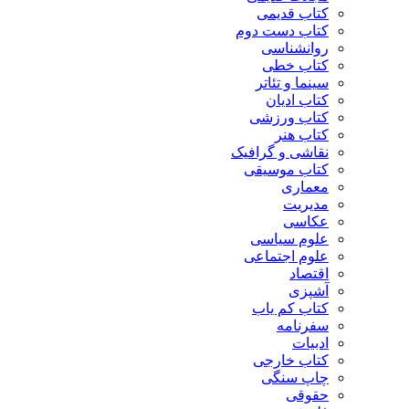
کتاب قدیمی
کتاب دست دوم
روانشناسی
کتاب خطی
سینما و تئاتر
کتاب ادیان
کتاب ورزشی
کتاب هنر
نقاشی و گرافیک
کتاب موسیقی
معماری
مدیریت
عکاسی
علوم سیاسی
علوم اجتماعی
اقتصاد
آشپزی
کتاب کم یاب
سفرنامه
ادبیات
کتاب خارجی
چاپ سنگی
حقوقی