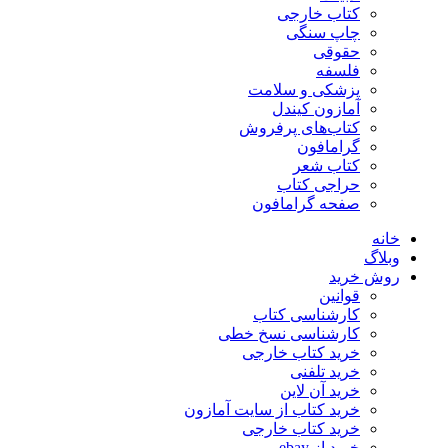
کتاب خارجی
چاپ سنگی
حقوقی
فلسفه
پزشکی و سلامت
آمازون کیندل
کتاب‌های پرفروش
گرامافون
کتاب شعر
حراجی کتاب
صفحه گرامافون
خانه
وبلاگ
روش خرید
قوانین
کارشناسی کتاب
کارشناسی نسخ خطی
خرید کتاب خارجی
خرید تلفنی
خرید آن لاین
خرید کتاب از سایت آمازون
خرید کتاب خارجی
خرید از ebay