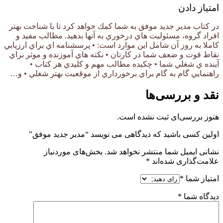
امتیاز دادن
در كتاب مدیر جدید موفق به شما كمك خواهد کرد تا با شناخت بهتر
افراد گروه، مسئوليت هاي درخوري به آنها بدهيد. مطالب مفيد و
كاملا به روز آن شامل اين موارد است: • پرسشنامه اي براي ارزيابي
نقاط قوت و ضعف شما در كارتان • نكته هاي آموزنده و موثر براي
آينده ي شغلي شما • چكيده مطالب مهم و كليدي هر كتاب •
راهنمايي گام به گام براي برخورداري از موقعيت بهتر شغلي • و…
نقد و بررسی‌ها
هنوز بررسی‌ای ثبت نشده است.
اولین کسی باشید که دیدگاهی می نویسد “مدیر جدید موفق”
نشانی ایمیل شما منتشر نخواهد شد.
بخش‌های موردنیاز
علامت‌گذاری شده‌اند
*
امتیاز شما
*
دیدگاه شما
*