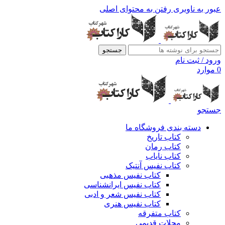
عبور به ناوبری
رفتن به محتوای اصلی
جستجو
ورود / ثبت نام
0
موارد
جستجو
دسته بندی فروشگاه ما
کتاب تاریخ
کتاب رمان
کتاب نایاب
کتاب نفیس آنتیک
کتاب نفیس مذهبی
کتاب نفیس ایرانشناسی
کتاب نفیس شعر و ادبی
کتاب نفیس هنری
کتاب متفرقه
مجلات قدیمی