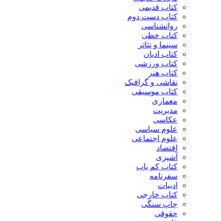
کتاب قدیمی
کتاب دست دوم
روانشناسی
کتاب خطی
سینما و تئاتر
کتاب ادیان
کتاب ورزشی
کتاب هنر
نقاشی و گرافیک
کتاب موسیقی
معماری
مدیریت
عکاسی
علوم سیاسی
علوم اجتماعی
اقتصاد
آشپزی
کتاب کم یاب
سفرنامه
ادبیات
کتاب خارجی
چاپ سنگی
حقوقی