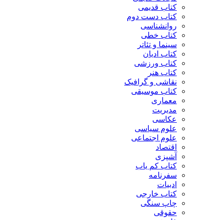
کتاب قدیمی
کتاب دست دوم
روانشناسی
کتاب خطی
سینما و تئاتر
کتاب ادیان
کتاب ورزشی
کتاب هنر
نقاشی و گرافیک
کتاب موسیقی
معماری
مدیریت
عکاسی
علوم سیاسی
علوم اجتماعی
اقتصاد
آشپزی
کتاب کم یاب
سفرنامه
ادبیات
کتاب خارجی
چاپ سنگی
حقوقی