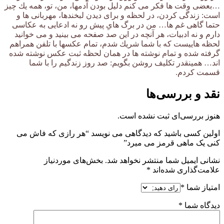
…بعضى وقت ها فكر مى كنم دلیل بودن آدمها، من، تو، همه یك چیز
است: زندگى كردن، در لحظه و براى دیدن لبخندها، مهربانى ها و
حتما گاهى غم ها… من در برگ هاىِ پیش رو نه ادعایى به عكاسى
دارم و نه ادبیات، هر آنچه در این صد صفحه مى بینید و مى خوانید
لحظه هاییست كه با شما شریك شدم، تمام عكسها با تلفن همراهم
گرفته شده و تمام نوشته ها در همان لحظه ثبت عكس نوشته شده
اند… همینقدر تكلیف روشن بگویم: صد روز زندگیم را با شما
قسمت كردم.
نقد و بررسی‌ها
هنوز بررسی‌ای ثبت نشده است.
اولین کسی باشید که دیدگاهی می نویسد “هر رازی که فاش می
کنی یک ماهی قرمز می میرد”
نشانی ایمیل شما منتشر نخواهد شد.
بخش‌های موردنیاز
علامت‌گذاری شده‌اند
*
امتیاز شما
*
دیدگاه شما
*