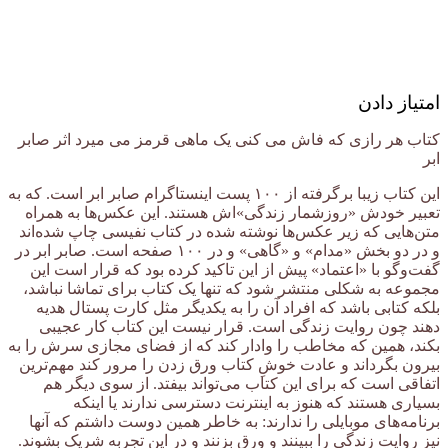
امتیاز دادن
کتاب هر رازی که فاش می کنی یک ماهی قرمز می میرد اثر صابر
ابر
این کتاب زیبا برگرفته از ١٠٠ پست اینستاگرام صابر ابر است. که به
تعبیر خودش «روزشمار زندگی»اش هستند. این عکس‌ها به همراه
متن‌هایی که زیر عکس‌ها نوشته شده در کتاب نفیسی چاپ شده‌اند
و در دو بخش «مدام» و «گاهی» و در ١٠٠ صفحه است. صابر ابر در
گفت‌وگو با «اعتماد» پیش از این تاکید کرده بود که قرار است این
مجموعه به شکلی منتشر شود که تنها یک کتاب برای تماشا نباشد،
بلکه کتابی باشد که افراد آن را به یکدیگر مثل کارت پستال هدیه
دهند چون روایت زندگی است. قرار نیست این کتاب کار عجیبی
بکند، همین که مخاطب را وادار کند که از فضای مجازی سرش را به
بیرون بگرداند و عادت خوشِ کتاب ورق زدن را مرور کند مهم‌ترین
اتفاقی است که برای این کتاب می‌تواند بیفتد. از سوی دیگر هم
بسیاری هستند که هنوز به اینترنت دسترسی ندارند یا اینکه
برنامه‌های موبایلی را ندارند: به خاطر همین دوست داشتم که آنها
نیز روایت زندگی را ببینند و ورق بزنند و در این تجربه شریک بشوند.