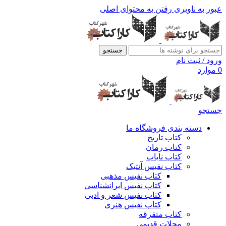
عبور به ناوبری
رفتن به محتوای اصلی
جستجو
ورود / ثبت نام
0
موارد
جستجو
دسته بندی فروشگاه ما
کتاب تاریخ
کتاب رمان
کتاب نایاب
کتاب نفیس آنتیک
کتاب نفیس مذهبی
کتاب نفیس ایرانشناسی
کتاب نفیس شعر و ادبی
کتاب نفیس هنری
کتاب متفرقه
مجلات قدیمی