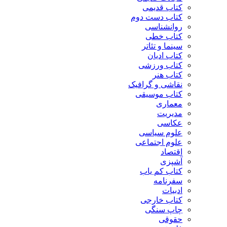
کتاب قدیمی
کتاب دست دوم
روانشناسی
کتاب خطی
سینما و تئاتر
کتاب ادیان
کتاب ورزشی
کتاب هنر
نقاشی و گرافیک
کتاب موسیقی
معماری
مدیریت
عکاسی
علوم سیاسی
علوم اجتماعی
اقتصاد
آشپزی
کتاب کم یاب
سفرنامه
ادبیات
کتاب خارجی
چاپ سنگی
حقوقی