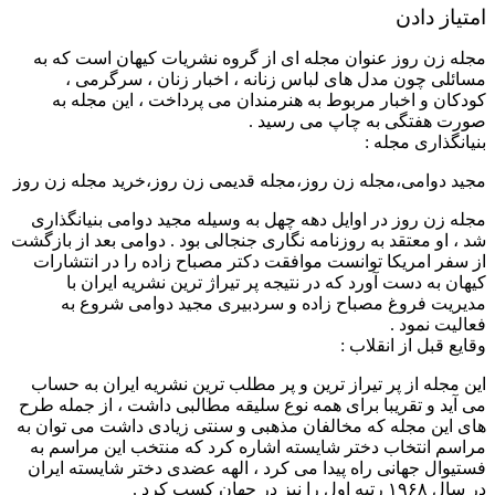
امتیاز دادن
مجله زن روز عنوان مجله ای از گروه نشریات کیهان است که به
مسائلی چون مدل های لباس زنانه ، اخبار زنان ، سرگرمی ،
کودکان و اخبار مربوط به هنرمندان می پرداخت ، این مجله به
صورت هفتگی به چاپ می رسید .
بنیانگذاری مجله :
مجید دوامی،مجله زن روز،مجله قدیمی زن روز،خرید مجله زن روز
مجله زن روز در اوایل دهه چهل به وسیله مجید دوامی بنیانگذاری
شد ، او معتقد به روزنامه نگاری جنجالی بود . دوامی بعد از بازگشت
از سفر امریکا توانست موافقت دکتر مصباح زاده را در انتشارات
کیهان به دست آورد که در نتیجه پر تیراژ ترین نشریه ایران با
مدیریت فروغ مصباح زاده و سردبیری مجید دوامی شروع به
فعالیت نمود .
وقایع قبل از انقلاب :
این مجله از پر تیراز ترین و پر مطلب ترین نشریه ایران به حساب
می آید و تقریبا برای همه نوع سلیقه مطالبی داشت ، از جمله طرح
های این مجله که مخالفان مذهبی و سنتی زیادی داشت می توان به
مراسم انتخاب دختر شایسته اشاره کرد که منتخب این مراسم به
فستیوال جهانی راه پیدا می کرد ، الهه عضدی دختر شایسته ایران
در سال ۱۹۶۸ رتبه اول را نیز در جهان کسب کرد .