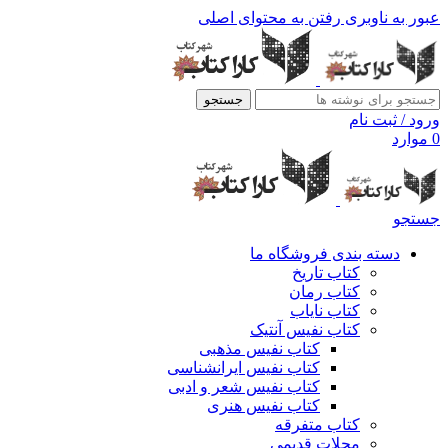
عبور به ناوبری
رفتن به محتوای اصلی
جستجو
ورود / ثبت نام
0
موارد
جستجو
دسته بندی فروشگاه ما
کتاب تاریخ
کتاب رمان
کتاب نایاب
کتاب نفیس آنتیک
کتاب نفیس مذهبی
کتاب نفیس ایرانشناسی
کتاب نفیس شعر و ادبی
کتاب نفیس هنری
کتاب متفرقه
مجلات قدیمی