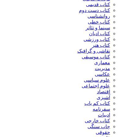
کتاب قدیمی
کتاب دست دوم
روانشناسی
کتاب خطی
سینما و تئاتر
کتاب ادیان
کتاب ورزشی
کتاب هنر
نقاشی و گرافیک
کتاب موسیقی
معماری
مدیریت
عکاسی
علوم سیاسی
علوم اجتماعی
اقتصاد
آشپزی
کتاب کم یاب
سفرنامه
ادبیات
کتاب خارجی
چاپ سنگی
حقوقی