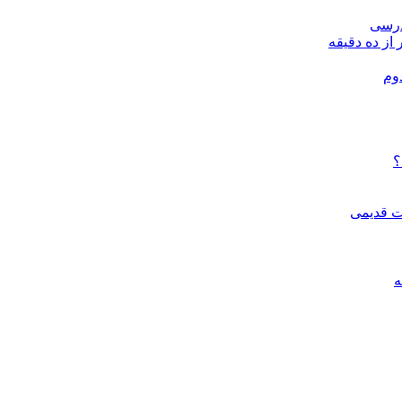
درسی
 از ده دقیقه
وم
؟
ات قدیمی
ه