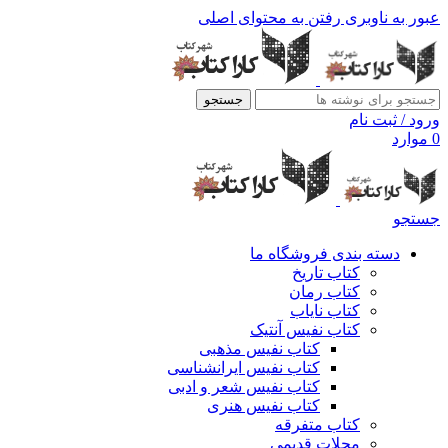
عبور به ناوبری
رفتن به محتوای اصلی
جستجو
ورود / ثبت نام
0
موارد
جستجو
دسته بندی فروشگاه ما
کتاب تاریخ
کتاب رمان
کتاب نایاب
کتاب نفیس آنتیک
کتاب نفیس مذهبی
کتاب نفیس ایرانشناسی
کتاب نفیس شعر و ادبی
کتاب نفیس هنری
کتاب متفرقه
مجلات قدیمی