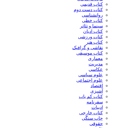
کتاب قدیمی
کتاب دست دوم
روانشناسی
کتاب خطی
سینما و تئاتر
کتاب ادیان
کتاب ورزشی
کتاب هنر
نقاشی و گرافیک
کتاب موسیقی
معماری
مدیریت
عکاسی
علوم سیاسی
علوم اجتماعی
اقتصاد
آشپزی
کتاب کم یاب
سفرنامه
ادبیات
کتاب خارجی
چاپ سنگی
حقوقی