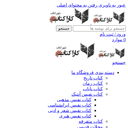
عبور به ناوبری
رفتن به محتوای اصلی
جستجو
ورود / ثبت نام
0
موارد
جستجو
دسته بندی فروشگاه ما
کتاب تاریخ
کتاب رمان
کتاب نایاب
کتاب نفیس آنتیک
کتاب نفیس مذهبی
کتاب نفیس ایرانشناسی
کتاب نفیس شعر و ادبی
کتاب نفیس هنری
کتاب متفرقه
مجلات قدیمی