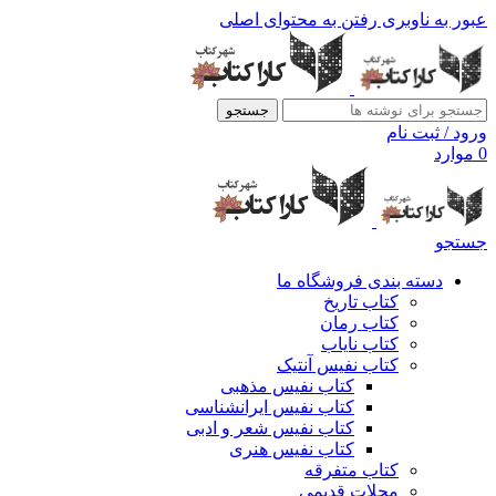
عبور به ناوبری
رفتن به محتوای اصلی
جستجو
ورود / ثبت نام
0
موارد
جستجو
دسته بندی فروشگاه ما
کتاب تاریخ
کتاب رمان
کتاب نایاب
کتاب نفیس آنتیک
کتاب نفیس مذهبی
کتاب نفیس ایرانشناسی
کتاب نفیس شعر و ادبی
کتاب نفیس هنری
کتاب متفرقه
مجلات قدیمی