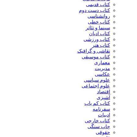
کتاب قدیمی
کتاب دست دوم
روانشناسی
کتاب خطی
سینما و تئاتر
کتاب ادیان
کتاب ورزشی
کتاب هنر
نقاشی و گرافیک
کتاب موسیقی
معماری
مدیریت
عکاسی
علوم سیاسی
علوم اجتماعی
اقتصاد
آشپزی
کتاب کم یاب
سفرنامه
ادبیات
کتاب خارجی
چاپ سنگی
حقوقی