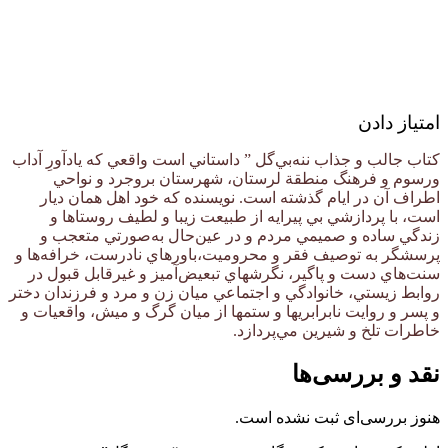
امتیاز دادن
کتاب جالب و جذاب ننه‌بي‌گل ” داستاني است واقعي كه يادآورِ آداب
ورسوم و فرهنگ منطقة لرستان، شهرستان بروجرد و نواحي
اطراف آن در ايام گذشته است. نويسنده كه خود اهل همان ديار
است، با پردازشي بي پيرايه از طبيعت زيبا و لطيف روستاها و
زندگي ساده و صميمي مردم و در عين‌حال به‌صورتي متعجب و
پرسشگر به توصيف فقر و محروميت،‌باورهاي نادرست، خرافه‌ها و
سنت‌هاي دست و پا‌گير، ‌نگرشهاي تبعيض‌آميز و غيرقابل قبول در
روابط زيستي، خانوادگي و اجتماعي ميان زن و مرد و فرزندان دختر
و پسر و روايت نابرابريها و ستمها از ميان گرگ و ميش، واقعيات و
خاطرات تلخ و شيرين مي‌پردازد.
نقد و بررسی‌ها
هنوز بررسی‌ای ثبت نشده است.