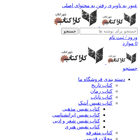
عبور به ناوبری
رفتن به محتوای اصلی
جستجو
ورود / ثبت نام
0
موارد
جستجو
دسته بندی فروشگاه ما
کتاب تاریخ
کتاب رمان
کتاب نایاب
کتاب نفیس آنتیک
کتاب نفیس مذهبی
کتاب نفیس ایرانشناسی
کتاب نفیس شعر و ادبی
کتاب نفیس هنری
کتاب متفرقه
مجلات قدیمی