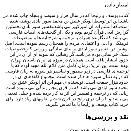
امتیاز دادن
کتاب یوسف و زلیجا که در سال هزار و سیصد و پنجاه چاپ شده می
باشد.این اثر توسط ابوبکر عقیق بن محمد سور آبادی نوشته شده
است.که انتشارات آن امیرکبیر می باشد.تفسیر سورآبادی نخستین
گزارش ادبی قرآن کریم بوده و یکی از گنجینه‌های ادبیات فارسی
می باشد که نگارنده همراه با ترجمه و شرح آیه ها و موضوعات
فرهنگی و ادبی و اعتقادی مردم را همچنان رسم نموده است. اصل
نوشتن در تفسیر سور آبادی بر بنای سادگی و روانی که خصوصیات
سبک خراسانی بوده می‌باشد.گزارشاتی که نمونه ای از آن در این
جزوه انتشار یافته است همچنان در موزه ی ایران باستان تهران
بوده است. این اثر یک زمان کامل متن کلام الله مجید لوده که با
ترجمه ی فارسی در زیر سطور و تفاسیر هر سوره به زبان فارسی
که در به دنبال سوره ها ذکر شده است. مجموع کاغذهای آن در
حدود هزار صفحه است. نویسنده ی مهم این اثر ابوبکر عتیق بن
محمد سور آبادی می باشد که در قرن پنجم زندگی می نموده است.
زبانی که در ترجمه و تفسیر این اثر به کار برده شده و خیلی قدیمی
می باشد و با زبان دری رایج در قرن ششم تفاوتهای زیاد دارد.برای
خرید کتاب یوسف و زلیجا با ما تماس بگیرید.
نقد و بررسی‌ها
هنوز بررسی‌ای ثبت نشده است.