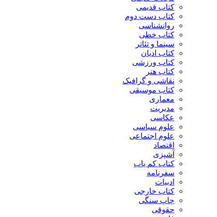
کتاب قدیمی
کتاب دست دوم
روانشناسی
کتاب خطی
سینما و تئاتر
کتاب ادیان
کتاب ورزشی
کتاب هنر
نقاشی و گرافیک
کتاب موسیقی
معماری
مدیریت
عکاسی
علوم سیاسی
علوم اجتماعی
اقتصاد
آشپزی
کتاب کم یاب
سفرنامه
ادبیات
کتاب خارجی
چاپ سنگی
حقوقی