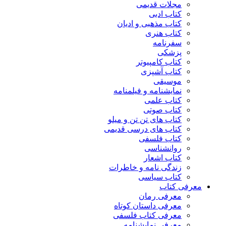
مجلات قدیمی
کتاب ادبی
کتاب مذهبی و ادیان
کتاب هنری
سفرنامه
پزشکی
کتاب کامپیوتر
کتاب آشپزی
موسیقی
نمایشنامه و فیلمنامه
کتاب علمی
کتاب صوتی
کتاب های تن تن و میلو
کتاب های درسی قدیمی
کتاب فلسفی
روانشناسی
کتاب اشعار
زندگی نامه و خاطرات
کتاب سیاسی
معرفی کتاب
معرفی رمان
معرفی داستان کوتاه
معرفی کتاب فلسفی
معرفی نمایشنامه