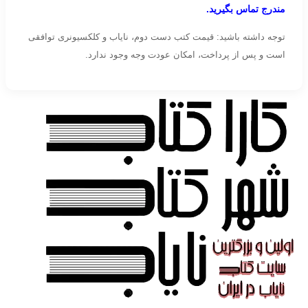
مندرج تماس بگیرید.
توجه داشته باشید: قیمت کتب دست دوم، نایاب و کلکسیونری توافقی
است و پس از پرداخت، امکان عودت وجه وجود ندارد.