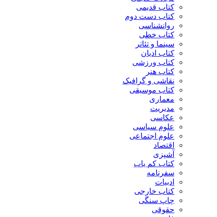
کتاب قدیمی
کتاب دست دوم
روانشناسی
کتاب خطی
سینما و تئاتر
کتاب ادیان
کتاب ورزشی
کتاب هنر
نقاشی و گرافیک
کتاب موسیقی
معماری
مدیریت
عکاسی
علوم سیاسی
علوم اجتماعی
اقتصاد
آشپزی
کتاب کم یاب
سفرنامه
ادبیات
کتاب خارجی
چاپ سنگی
حقوقی