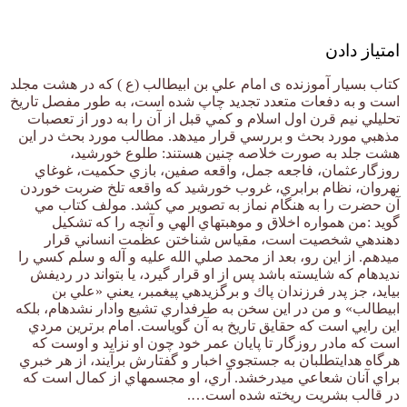
امتیاز دادن
كتاب بسیار آموزنده ی امام علي بن ابيطالب (ع ) كه در هشت مجلد
است و به دفعات متعدد تجديد چاپ شده است، به طور مفصل تاريخ
تحليلي نيم قرن اول اسلام و كمي قبل از آن را به دور از تعصبات
مذهبي مورد بحث و بررسي قرار ميدهد. مطالب مورد بحث در اين
هشت جلد به صورت خلاصه چنين هستند: طلوع خورشيد،
روزگارعثمان، فاجعه جمل، واقعه صفين، بازي حكميت، غوغاي
نهروان، نظام برابري، غروب خورشيد كه واقعه تلخ ضربت خوردن
آن حضرت را به هنگام نماز به تصوير مي كشد. مولف كتاب مي
گويد :من همواره اخلاق و موهبت‏هاي الهي و آنچه را كه تشكيل
دهندهي شخصيت است، مقياس شناختن عظمت انساني قرار
ميدهم. از اين رو، بعد از محمد صلي الله عليه و آله و سلم كسي را
نديده‏ام كه شايسته باشد پس از او قرار گيرد، يا بتواند در رديفش
بيايد، جز پدر فرزندان پاك و برگزيدهي پيغمبر، يعني «علي بن
ابيطالب» و من در اين سخن به طرفداري تشيع وادار نشده‏ام، بلكه
اين رايي است كه حقايق تاريخ به آن گوياست. امام برترين مردي
است كه مادر روزگار تا پايان عمر خود چون او نزايد و اوست كه
هرگاه هدايت‏طلبان به جستجوي اخبار و گفتارش برآيند، از هر خبري
براي آنان شعاعي ميدرخشد. آري، او مجسمه‏اي از كمال است كه
در قالب بشريت ريخته شده است….