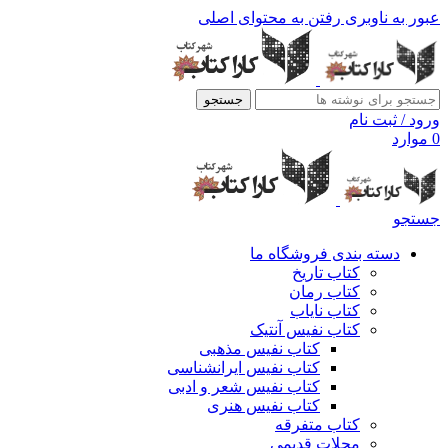
عبور به ناوبری
رفتن به محتوای اصلی
جستجو
ورود / ثبت نام
0
موارد
جستجو
دسته بندی فروشگاه ما
کتاب تاریخ
کتاب رمان
کتاب نایاب
کتاب نفیس آنتیک
کتاب نفیس مذهبی
کتاب نفیس ایرانشناسی
کتاب نفیس شعر و ادبی
کتاب نفیس هنری
کتاب متفرقه
مجلات قدیمی