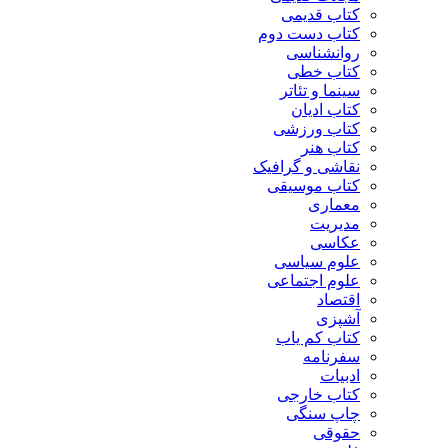
کتاب قدیمی
کتاب دست دوم
روانشناسی
کتاب خطی
سینما و تئاتر
کتاب ادیان
کتاب ورزشی
کتاب هنر
نقاشی و گرافیک
کتاب موسیقی
معماری
مدیریت
عکاسی
علوم سیاسی
علوم اجتماعی
اقتصاد
آشپزی
کتاب کم یاب
سفرنامه
ادبیات
کتاب خارجی
چاپ سنگی
حقوقی