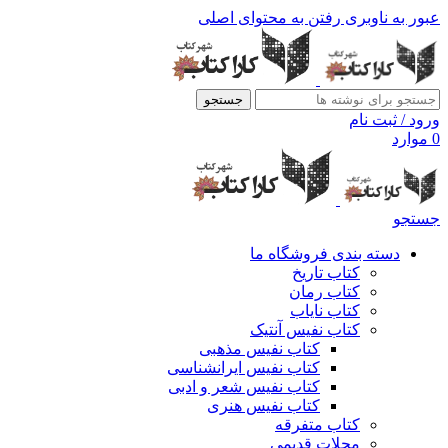
عبور به ناوبری
رفتن به محتوای اصلی
جستجو
ورود / ثبت نام
0
موارد
جستجو
دسته بندی فروشگاه ما
کتاب تاریخ
کتاب رمان
کتاب نایاب
کتاب نفیس آنتیک
کتاب نفیس مذهبی
کتاب نفیس ایرانشناسی
کتاب نفیس شعر و ادبی
کتاب نفیس هنری
کتاب متفرقه
مجلات قدیمی