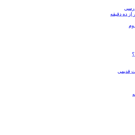
درسی
 از ده دقیقه
وم
؟
ات قدیمی
ه