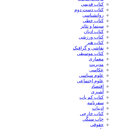
کتاب قدیمی
کتاب دست دوم
روانشناسی
کتاب خطی
سینما و تئاتر
کتاب ادیان
کتاب ورزشی
کتاب هنر
نقاشی و گرافیک
کتاب موسیقی
معماری
مدیریت
عکاسی
علوم سیاسی
علوم اجتماعی
اقتصاد
آشپزی
کتاب کم یاب
سفرنامه
ادبیات
کتاب خارجی
چاپ سنگی
حقوقی