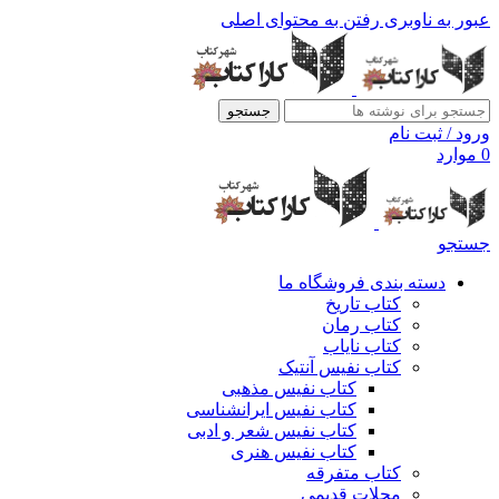
عبور به ناوبری
رفتن به محتوای اصلی
جستجو
ورود / ثبت نام
0
موارد
جستجو
دسته بندی فروشگاه ما
کتاب تاریخ
کتاب رمان
کتاب نایاب
کتاب نفیس آنتیک
کتاب نفیس مذهبی
کتاب نفیس ایرانشناسی
کتاب نفیس شعر و ادبی
کتاب نفیس هنری
کتاب متفرقه
مجلات قدیمی