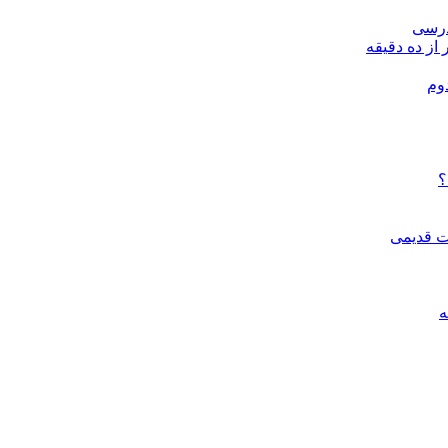
درسی
 از ده دقیقه
وم
؟
ات قدیمی
ه