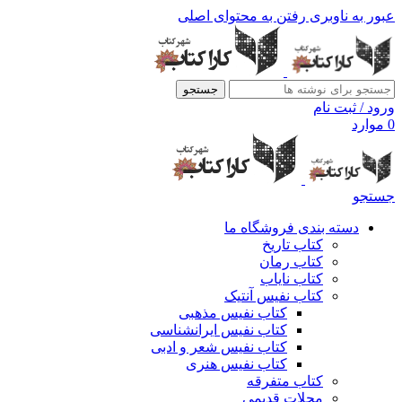
عبور به ناوبری
رفتن به محتوای اصلی
جستجو
ورود / ثبت نام
0
موارد
جستجو
دسته بندی فروشگاه ما
کتاب تاریخ
کتاب رمان
کتاب نایاب
کتاب نفیس آنتیک
کتاب نفیس مذهبی
کتاب نفیس ایرانشناسی
کتاب نفیس شعر و ادبی
کتاب نفیس هنری
کتاب متفرقه
مجلات قدیمی