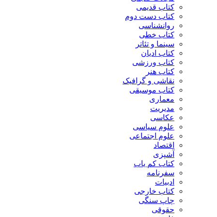
کتاب قدیمی
کتاب دست دوم
روانشناسی
کتاب خطی
سینما و تئاتر
کتاب ادیان
کتاب ورزشی
کتاب هنر
نقاشی و گرافیک
کتاب موسیقی
معماری
مدیریت
عکاسی
علوم سیاسی
علوم اجتماعی
اقتصاد
آشپزی
کتاب کم یاب
سفرنامه
ادبیات
کتاب خارجی
چاپ سنگی
حقوقی