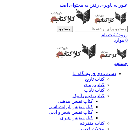
عبور به ناوبری
رفتن به محتوای اصلی
جستجو
ورود / ثبت نام
0
موارد
جستجو
دسته بندی فروشگاه ما
کتاب تاریخ
کتاب رمان
کتاب نایاب
کتاب نفیس آنتیک
کتاب نفیس مذهبی
کتاب نفیس ایرانشناسی
کتاب نفیس شعر و ادبی
کتاب نفیس هنری
کتاب متفرقه
مجلات قدیمی