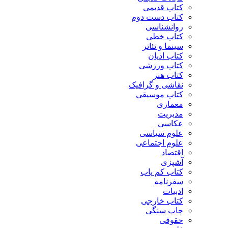
کتاب قدیمی
کتاب دست دوم
روانشناسی
کتاب خطی
سینما و تئاتر
کتاب ادیان
کتاب ورزشی
کتاب هنر
نقاشی و گرافیک
کتاب موسیقی
معماری
مدیریت
عکاسی
علوم سیاسی
علوم اجتماعی
اقتصاد
آشپزی
کتاب کم یاب
سفرنامه
ادبیات
کتاب خارجی
چاپ سنگی
حقوقی