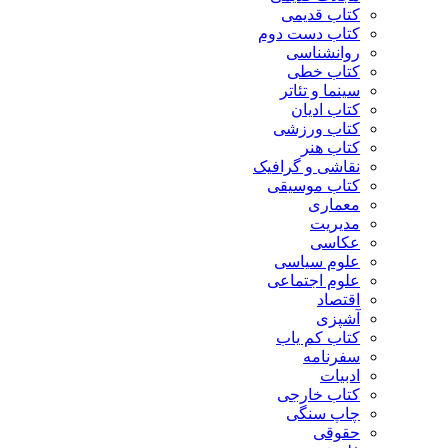
کتاب قدیمی
کتاب دست دوم
روانشناسی
کتاب خطی
سینما و تئاتر
کتاب ادیان
کتاب ورزشی
کتاب هنر
نقاشی و گرافیک
کتاب موسیقی
معماری
مدیریت
عکاسی
علوم سیاسی
علوم اجتماعی
اقتصاد
آشپزی
کتاب کم یاب
سفرنامه
ادبیات
کتاب خارجی
چاپ سنگی
حقوقی