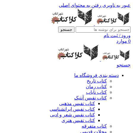
عبور به ناوبری
رفتن به محتوای اصلی
جستجو
ورود / ثبت نام
0
موارد
جستجو
دسته بندی فروشگاه ما
کتاب تاریخ
کتاب رمان
کتاب نایاب
کتاب نفیس آنتیک
کتاب نفیس مذهبی
کتاب نفیس ایرانشناسی
کتاب نفیس شعر و ادبی
کتاب نفیس هنری
کتاب متفرقه
مجلات قدیمی