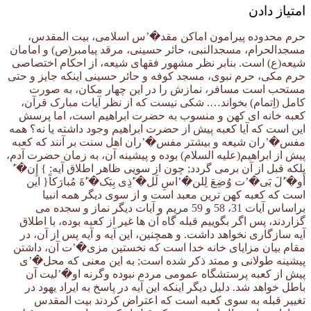
امتیاز دادن
حرم محدوده پیرامون اماکن مقد�’س اسلامی، بیت المقدس،
مسجدالحرام، مسجدالنبی، حائر حسینی، مرقد پیامبر(ص) و امامان
شیعه(ع) است. بنابر نظر مشهور فقهای شیعه، از احکام اختصاصی
حرم مکی، حرم نبوی، مسجد کوفه و حائر حسینی اینکه جایز و حتی
مستحب است مسافر، نمازش را در این چهار مکان، به صورت
کامل (اِتمام) بخواند…. شکی نیست که از نظر آیات مبارک قرآن،
کعبه خانه ای کهن و منسوب به حضرت ابراهیم است، اما پرسش
این است که آیا کعبه پیش از حضرت ابراهیم وجود داشته یا نه؟ همه
مفس�’ران شیعه و بیشتر مفس�’ران اهل سنت بر آنند که کعبه
پیش از ابراهیم(علیه السلام) بوده و پیشینه آن، به زمان حضرت آدم،
بلکه قبل از آن برمی گردد; چون از سویی ظاهر اطلاق آیه: } إِن�’َ
أَو�’َلَ بَی�’ت وُضِعَ لِلن�’اسِ لَل�’َذِی بِبَک�’َةَ مُبارَکاً{ این
است که کعبه کهن ترین معبد است و از سوی دیگر همه انبیا
براساس آیات 31، 58 و 59 مریم و آیات دیگر نماز و سجده می
گزاردند، پس اگر بگوییم قبله گاه آن ها غیر از کعبه بوده، با اطلاق
آیه سازگاری نخواهد داشت. و همچنین، این آیه و آیه پس از آن، در
مقام بیان مزایای خانه خدا است که نخستین مزی�’ت آن، داشتن
پیشینه طولانی و ممتد ذکر شده است; به این معنی که محل�’ی
پیش از کعبه پرستشگاه عمومی مردم نبوده وگرنه او�’لیت آن
باطل خواهد شد. دلیل دیگر اینکه این آیه در پاسخ به ایراد یهود در
تغییر قبله به سوی کعبه است که اعتراض کردند بیت المقدس