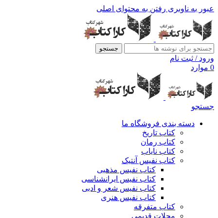
عبور به ناوبری
رفتن به محتوای اصلی
جستجو
ورود / ثبت نام
0
موارد
جستجو
دسته بندی فروشگاه ما
کتاب تاریخ
کتاب رمان
کتاب نایاب
کتاب نفیس آنتیک
کتاب نفیس مذهبی
کتاب نفیس ایرانشناسی
کتاب نفیس شعر و ادبی
کتاب نفیس هنری
کتاب متفرقه
مجلات قدیمی