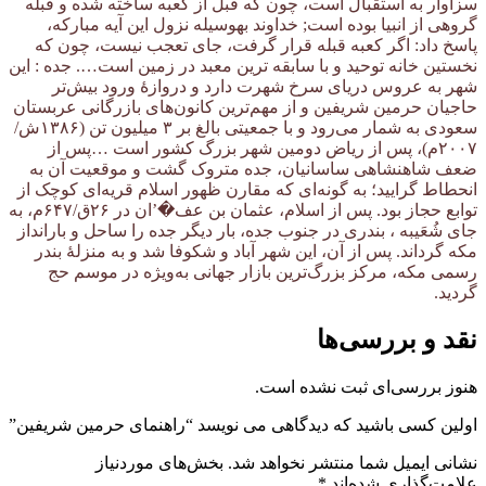
سزاوار به استقبال است، چون که قبل از کعبه ساخته شده و قبله
گروهی از انبیا بوده است; خداوند بهوسیله نزول این آیه مبارکه،
پاسخ داد: اگر کعبه قبله قرار گرفت، جای تعجب نیست، چون که
نخستین خانه توحید و با سابقه ترین معبد در زمین است…. جده : این
شهر به عروس دریای سرخ شهرت دارد و دروازۀ ورود بیش‌تر
حاجیان حرمین شریفین و از مهم‌ترین کانون‌های بازرگانی عربستان
سعودی به شمار می‌رود و با جمعیتی بالغ بر ۳ میلیون تن (۱۳۸۶ش/
۲۰۰۷م)، پس از ریاض دومین شهر بزرگ کشور است …پس از
ضعف شاهنشاهی ساسانیان، جده متروک گشت و موقعیت آن به
انحطاط گرایید؛ به گونه‌ای که مقارن ظهور اسلام قریه‌ای کوچک از
توابع حجاز بود. پس از اسلام، عثمان بن عف�’ان در ۲۶ق/۶۴۷م، به
جای شُعَیبه ، بندری در جنوب جده، بار دیگر جده را ساحل و بارانداز
مکه گرداند. پس از آن، این شهر آباد و شکوفا شد و به منزلۀ بندر
رسمی مکه، مرکز بزرگ‌ترین بازار جهانی به‌ویژه در موسم حج
گردید.
نقد و بررسی‌ها
هنوز بررسی‌ای ثبت نشده است.
اولین کسی باشید که دیدگاهی می نویسد “راهنمای حرمین شریفین”
نشانی ایمیل شما منتشر نخواهد شد.
بخش‌های موردنیاز
علامت‌گذاری شده‌اند
*