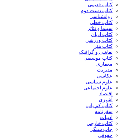
کتاب قدیمی
کتاب دست دوم
روانشناسی
کتاب خطی
سینما و تئاتر
کتاب ادیان
کتاب ورزشی
کتاب هنر
نقاشی و گرافیک
کتاب موسیقی
معماری
مدیریت
عکاسی
علوم سیاسی
علوم اجتماعی
اقتصاد
آشپزی
کتاب کم یاب
سفرنامه
ادبیات
کتاب خارجی
چاپ سنگی
حقوقی