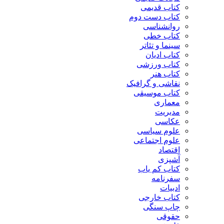
کتاب قدیمی
کتاب دست دوم
روانشناسی
کتاب خطی
سینما و تئاتر
کتاب ادیان
کتاب ورزشی
کتاب هنر
نقاشی و گرافیک
کتاب موسیقی
معماری
مدیریت
عکاسی
علوم سیاسی
علوم اجتماعی
اقتصاد
آشپزی
کتاب کم یاب
سفرنامه
ادبیات
کتاب خارجی
چاپ سنگی
حقوقی