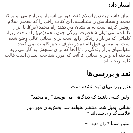
امتیاز دادن
ايمان داشتن به دين اسلام فقط دورانی استوار و پرارج مي نمايد كه
محمد و سجايايش را بشناسيم. اين كتاب راهي را كه پيغمبر اسلام
روشن كرده است به ما نشان مي دهد: راه محمد (ص)ا. با ابزار
كلمات، نمي توان شخصيت بزرگي چون محمد(ص) را ساخت زيرا،
كلماتي كه در بازار زندگي رايج است براي معاني عالي وضع شده
است اما معاني فوق العاده در ظرف ناچيز كلمات نمي گنجد.
مقياسهاي بازار زندگي را، تا آنجا كه براي سنجش به كار مي رود
ساخته اند و براي معاني، تا آنجا كه مورد شناخت انسان است قالب
كلمه ريخته اند…
نقد و بررسی‌ها
هنوز بررسی‌ای ثبت نشده است.
اولین کسی باشید که دیدگاهی می نویسد “راه محمد”
نشانی ایمیل شما منتشر نخواهد شد.
بخش‌های موردنیاز
علامت‌گذاری شده‌اند
*
امتیاز شما
*