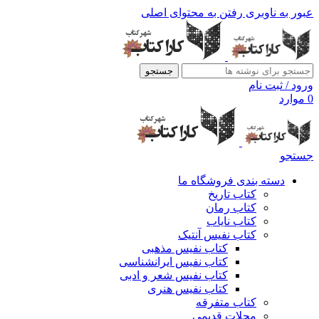
عبور به ناوبری
رفتن به محتوای اصلی
جستجو
ورود / ثبت نام
0
موارد
جستجو
دسته بندی فروشگاه ما
کتاب تاریخ
کتاب رمان
کتاب نایاب
کتاب نفیس آنتیک
کتاب نفیس مذهبی
کتاب نفیس ایرانشناسی
کتاب نفیس شعر و ادبی
کتاب نفیس هنری
کتاب متفرقه
مجلات قدیمی