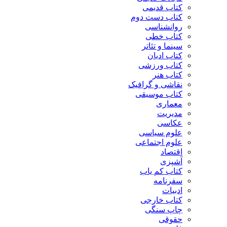
کتاب قدیمی
کتاب دست دوم
روانشناسی
کتاب خطی
سینما و تئاتر
کتاب ادیان
کتاب ورزشی
کتاب هنر
نقاشی و گرافیک
کتاب موسیقی
معماری
مدیریت
عکاسی
علوم سیاسی
علوم اجتماعی
اقتصاد
آشپزی
کتاب کم یاب
سفرنامه
ادبیات
کتاب خارجی
چاپ سنگی
حقوقی