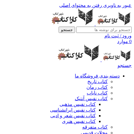
عبور به ناوبری
رفتن به محتوای اصلی
جستجو
ورود / ثبت نام
0
موارد
جستجو
دسته بندی فروشگاه ما
کتاب تاریخ
کتاب رمان
کتاب نایاب
کتاب نفیس آنتیک
کتاب نفیس مذهبی
کتاب نفیس ایرانشناسی
کتاب نفیس شعر و ادبی
کتاب نفیس هنری
کتاب متفرقه
مجلات قدیمی