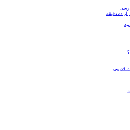
درسی
 از ده دقیقه
وم
؟
ات قدیمی
ه