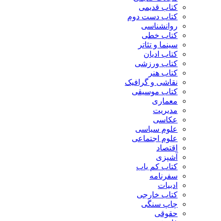
کتاب قدیمی
کتاب دست دوم
روانشناسی
کتاب خطی
سینما و تئاتر
کتاب ادیان
کتاب ورزشی
کتاب هنر
نقاشی و گرافیک
کتاب موسیقی
معماری
مدیریت
عکاسی
علوم سیاسی
علوم اجتماعی
اقتصاد
آشپزی
کتاب کم یاب
سفرنامه
ادبیات
کتاب خارجی
چاپ سنگی
حقوقی