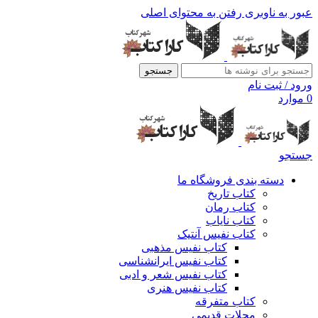
عبور به ناوبری
رفتن به محتوای اصلی
جستجو
ورود / ثبت نام
0
موارد
جستجو
دسته بندی فروشگاه ما
کتاب تاریخ
کتاب رمان
کتاب نایاب
کتاب نفیس آنتیک
کتاب نفیس مذهبی
کتاب نفیس ایرانشناسی
کتاب نفیس شعر و ادبی
کتاب نفیس هنری
کتاب متفرقه
مجلات قدیمی