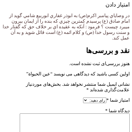
امتیاز دادن
در وصاياي پیامبر اکرم(ص) به ابوذر غفاري ابوربيع شامي گويد از
امام صادق (ع) پرسيدم كمترين چيزي كه بنده را از ايمان بيرون
ميبرد چيست ؟ فرمود : آنكه به عقيده اي بر خلاف حق كه گفتار خدا
و سنت رسول خدا (ص) و كلام ائمه (ع) است قائل شويد و به آن
عمل كند.
نقد و بررسی‌ها
هنوز بررسی‌ای ثبت نشده است.
اولین کسی باشید که دیدگاهی می نویسد “عین الحیواة”
نشانی ایمیل شما منتشر نخواهد شد.
بخش‌های موردنیاز
علامت‌گذاری شده‌اند
*
امتیاز شما
*
دیدگاه شما
*