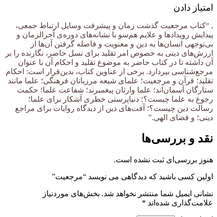
امتیاز دادن
, “کتاب مرجعیت گذشت زمان و پیشرفت وسایل ارتباط جمعی،
پیدایش رویدادها و علایم هم‌سو با نشانه‌های دوره‌ی آخر‌الزمان و
بی‌توجهی انسان‌ها به دین و معنویت و فاصله گرفتن آن‌ها از
ارزش‌های دینی به خصوص امر تقلید برای نسل حاضر، نگارنده را بر
آن داشته تا در كتاب حاضر به موضوع تقلید و احكام آن با عنوان
مرجع‌شناسی بپردازد. برخی از عناوین كتاب، بدین‌قرار است: احكام
تقلید؛ قرآن و مرجعیت؛ علمای شیعه مرزبانان فرهنگی؛ علما مانند
ستارگان آسمان‌اند؛ علما وارثان پیغمبرند؛ شفاعت علما؛ حكمت
رجوع به علما چیست؟؛ دنیاپرستی خطری آشكار برای علما؛
رسالت دین چیست؟؛ آفت‌های دین از دیدگاه روایات برای مراجع
دینی؛ و قضای الهی.”
نقد و بررسی‌ها
هنوز بررسی‌ای ثبت نشده است.
اولین کسی باشید که دیدگاهی می نویسد “مرجعیت”
نشانی ایمیل شما منتشر نخواهد شد.
بخش‌های موردنیاز
علامت‌گذاری شده‌اند
*