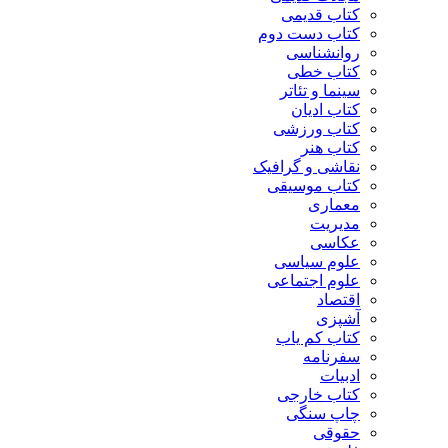
کتاب قدیمی
کتاب دست دوم
روانشناسی
کتاب خطی
سینما و تئاتر
کتاب ادیان
کتاب ورزشی
کتاب هنر
نقاشی و گرافیک
کتاب موسیقی
معماری
مدیریت
عکاسی
علوم سیاسی
علوم اجتماعی
اقتصاد
آشپزی
کتاب کم یاب
سفرنامه
ادبیات
کتاب خارجی
چاپ سنگی
حقوقی