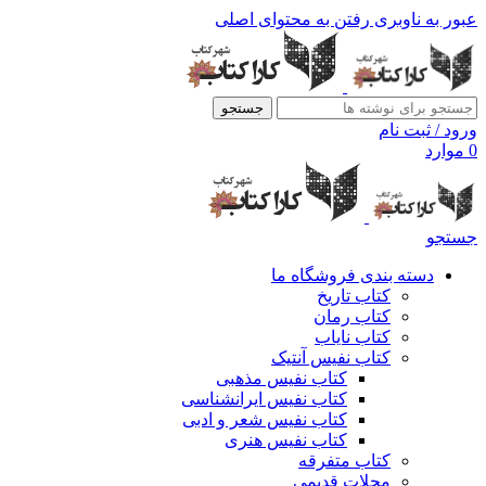
عبور به ناوبری
رفتن به محتوای اصلی
جستجو
ورود / ثبت نام
0
موارد
جستجو
دسته بندی فروشگاه ما
کتاب تاریخ
کتاب رمان
کتاب نایاب
کتاب نفیس آنتیک
کتاب نفیس مذهبی
کتاب نفیس ایرانشناسی
کتاب نفیس شعر و ادبی
کتاب نفیس هنری
کتاب متفرقه
مجلات قدیمی