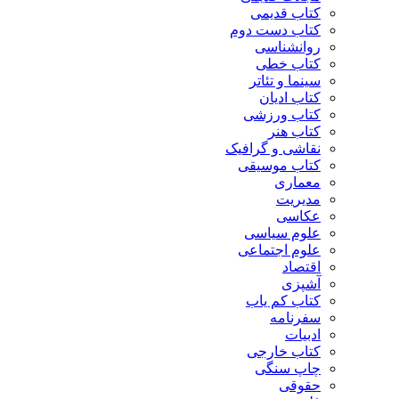
کتاب قدیمی
کتاب دست دوم
روانشناسی
کتاب خطی
سینما و تئاتر
کتاب ادیان
کتاب ورزشی
کتاب هنر
نقاشی و گرافیک
کتاب موسیقی
معماری
مدیریت
عکاسی
علوم سیاسی
علوم اجتماعی
اقتصاد
آشپزی
کتاب کم یاب
سفرنامه
ادبیات
کتاب خارجی
چاپ سنگی
حقوقی