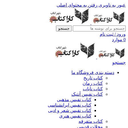
عبور به ناوبری
رفتن به محتوای اصلی
جستجو
ورود / ثبت نام
0
موارد
جستجو
دسته بندی فروشگاه ما
کتاب تاریخ
کتاب رمان
کتاب نایاب
کتاب نفیس آنتیک
کتاب نفیس مذهبی
کتاب نفیس ایرانشناسی
کتاب نفیس شعر و ادبی
کتاب نفیس هنری
کتاب متفرقه
مجلات قدیمی