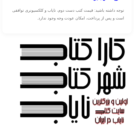
توجه داشته باشید: قیمت کتب دست دوم، نایاب و کلکسیونری توافقی
است و پس از پرداخت، امکان عودت وجه وجود ندارد.