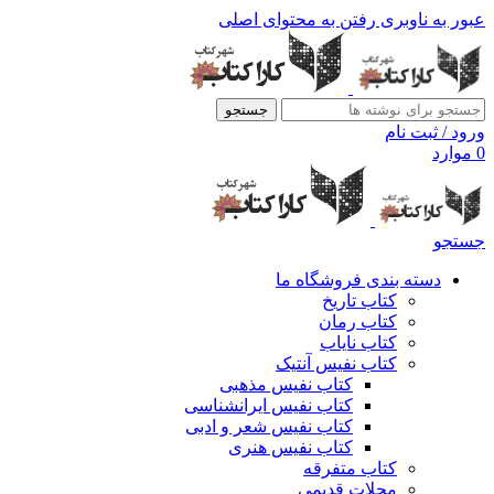
عبور به ناوبری
رفتن به محتوای اصلی
جستجو
ورود / ثبت نام
0
موارد
جستجو
دسته بندی فروشگاه ما
کتاب تاریخ
کتاب رمان
کتاب نایاب
کتاب نفیس آنتیک
کتاب نفیس مذهبی
کتاب نفیس ایرانشناسی
کتاب نفیس شعر و ادبی
کتاب نفیس هنری
کتاب متفرقه
مجلات قدیمی