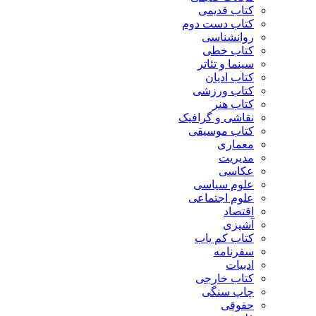
کتاب قدیمی
کتاب دست دوم
روانشناسی
کتاب خطی
سینما و تئاتر
کتاب ادیان
کتاب ورزشی
کتاب هنر
نقاشی و گرافیک
کتاب موسیقی
معماری
مدیریت
عکاسی
علوم سیاسی
علوم اجتماعی
اقتصاد
آشپزی
کتاب کم یاب
سفرنامه
ادبیات
کتاب خارجی
چاپ سنگی
حقوقی