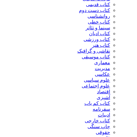
کتاب قدیمی
کتاب دست دوم
روانشناسی
کتاب خطی
سینما و تئاتر
کتاب ادیان
کتاب ورزشی
کتاب هنر
نقاشی و گرافیک
کتاب موسیقی
معماری
مدیریت
عکاسی
علوم سیاسی
علوم اجتماعی
اقتصاد
آشپزی
کتاب کم یاب
سفرنامه
ادبیات
کتاب خارجی
چاپ سنگی
حقوقی