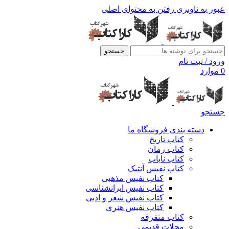
عبور به ناوبری
رفتن به محتوای اصلی
جستجو
ورود / ثبت نام
0
موارد
جستجو
دسته بندی فروشگاه ما
کتاب تاریخ
کتاب رمان
کتاب نایاب
کتاب نفیس آنتیک
کتاب نفیس مذهبی
کتاب نفیس ایرانشناسی
کتاب نفیس شعر و ادبی
کتاب نفیس هنری
کتاب متفرقه
مجلات قدیمی