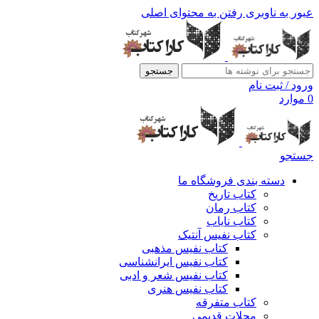
عبور به ناوبری
رفتن به محتوای اصلی
جستجو
ورود / ثبت نام
0
موارد
جستجو
دسته بندی فروشگاه ما
کتاب تاریخ
کتاب رمان
کتاب نایاب
کتاب نفیس آنتیک
کتاب نفیس مذهبی
کتاب نفیس ایرانشناسی
کتاب نفیس شعر و ادبی
کتاب نفیس هنری
کتاب متفرقه
مجلات قدیمی