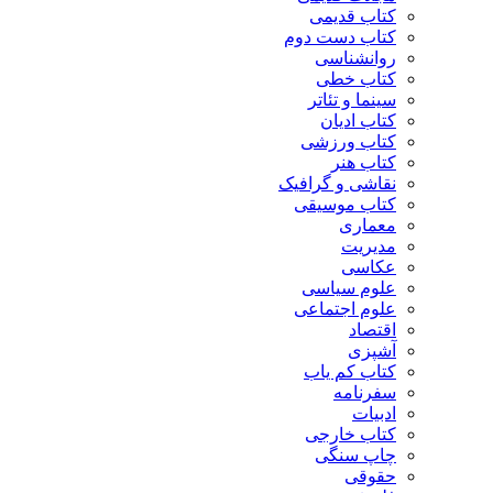
کتاب قدیمی
کتاب دست دوم
روانشناسی
کتاب خطی
سینما و تئاتر
کتاب ادیان
کتاب ورزشی
کتاب هنر
نقاشی و گرافیک
کتاب موسیقی
معماری
مدیریت
عکاسی
علوم سیاسی
علوم اجتماعی
اقتصاد
آشپزی
کتاب کم یاب
سفرنامه
ادبیات
کتاب خارجی
چاپ سنگی
حقوقی