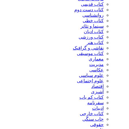
کتاب قدیمی
کتاب دست دوم
روانشناسی
کتاب خطی
سینما و تئاتر
کتاب ادیان
کتاب ورزشی
کتاب هنر
نقاشی و گرافیک
کتاب موسیقی
معماری
مدیریت
عکاسی
علوم سیاسی
علوم اجتماعی
اقتصاد
آشپزی
کتاب کم یاب
سفرنامه
ادبیات
کتاب خارجی
چاپ سنگی
حقوقی