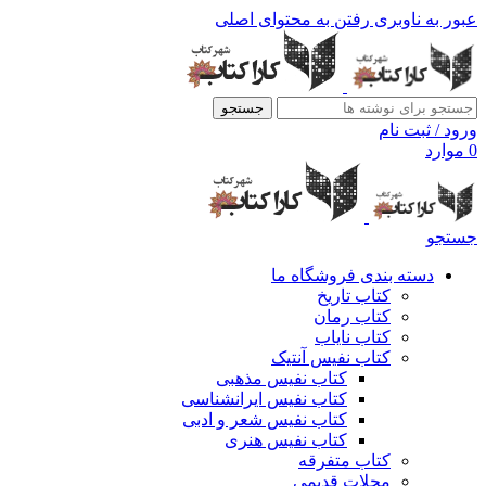
عبور به ناوبری
رفتن به محتوای اصلی
جستجو
ورود / ثبت نام
0
موارد
جستجو
دسته بندی فروشگاه ما
کتاب تاریخ
کتاب رمان
کتاب نایاب
کتاب نفیس آنتیک
کتاب نفیس مذهبی
کتاب نفیس ایرانشناسی
کتاب نفیس شعر و ادبی
کتاب نفیس هنری
کتاب متفرقه
مجلات قدیمی