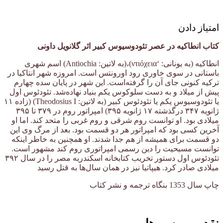
امتیاز دادن
کتاب انطاکیه در عصر تئودوسیوس کبیر اثر گلانویل داونی
انطاکیه (به یونانی: ‘ντιόχεια)،(به لاتین: Antiochia) اسم شهری
باستانی در سوی خاوری رود اورونتس است. امروزه شهر انتاکیا در
ترکیه کنونی جای آن را گرفته‌است. این شهر در پایان سده چهارم
پیش از میلاد و به دست سلوکوس یکم بنیاد نهاده‌شد. تئودئوس اول
یا تئودوسیوس یکم یا تئودئوس کبیر (به لاتین: Theodosius I) (زاده ۱۱
ژانویه ۳۴۷ درگذشته ۱۷ ژانویه ۳۹۵) امپراتور روم در ۳۷۹ تا ۳۹۵
میلادی بود. او توانست روم شرقی و روم غربی را متحد کند. اما او
آخرین کسی بود که امپراتور هر دو قسمت بود. بعد از مرگ وی این
دو قسمت برای همیشه از هم جدا شدند. او همچنین به خاطر اینکه
توانست مسیحیت را دین رسمی امپراتوری روم کند مشهور است.
تئودئوس اول دستور تخریب کتابخانه اسکندریه مصر را در سال ۳۹۲
میلادی صادر کرد. هیپاتیا نیز در همان سال‌ها به قتل رسید
چاپ سال 1353 بنگاه ترجمه و نشر کتاب