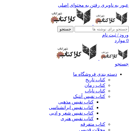
عبور به ناوبری
رفتن به محتوای اصلی
جستجو
ورود / ثبت نام
0
موارد
جستجو
دسته بندی فروشگاه ما
کتاب تاریخ
کتاب رمان
کتاب نایاب
کتاب نفیس آنتیک
کتاب نفیس مذهبی
کتاب نفیس ایرانشناسی
کتاب نفیس شعر و ادبی
کتاب نفیس هنری
کتاب متفرقه
مجلات قدیمی