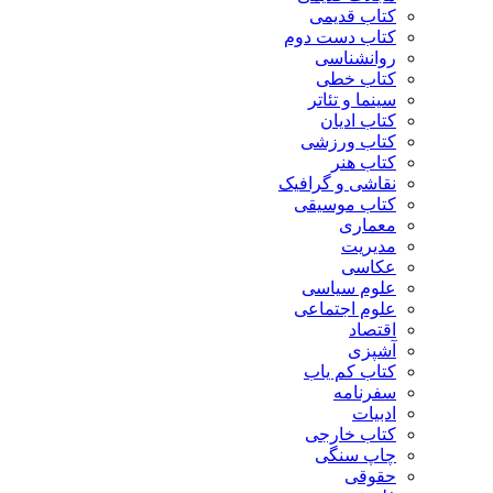
کتاب قدیمی
کتاب دست دوم
روانشناسی
کتاب خطی
سینما و تئاتر
کتاب ادیان
کتاب ورزشی
کتاب هنر
نقاشی و گرافیک
کتاب موسیقی
معماری
مدیریت
عکاسی
علوم سیاسی
علوم اجتماعی
اقتصاد
آشپزی
کتاب کم یاب
سفرنامه
ادبیات
کتاب خارجی
چاپ سنگی
حقوقی