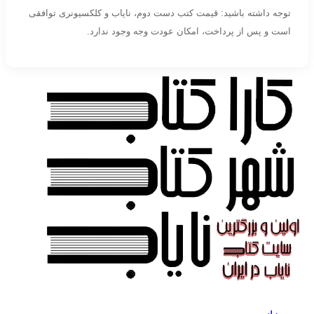
توجه داشته باشید: قیمت کتب دست دوم، نایاب و کلکسیونری توافقی
است و پس از پرداخت، امکان عودت وجه وجود ندارد.