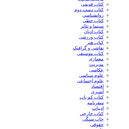
کتاب قدیمی
کتاب دست دوم
روانشناسی
کتاب خطی
سینما و تئاتر
کتاب ادیان
کتاب ورزشی
کتاب هنر
نقاشی و گرافیک
کتاب موسیقی
معماری
مدیریت
عکاسی
علوم سیاسی
علوم اجتماعی
اقتصاد
آشپزی
کتاب کم یاب
سفرنامه
ادبیات
کتاب خارجی
چاپ سنگی
حقوقی