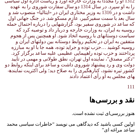
1312 او را مجدداً به وزارت خارجه آورد و ریاست اداره اول سیاسی
را به او سپرد. در سال 1314 دو سال سفارت شوروی را به عهده
داشت و در 1316 به وزیر مختاری ایران در «ایتالیا» منصوب شد و
سال بعد با سمت سفیرکبیر، عازم مسکو شد. در جنگ جهانی اول
که ساعد در شوروی سفیر بود، گزارش­هایی را درباره احتمال حمله
روسیه به ایران، به وزارت خارجه و دربار داد و توصیه کرد که
سیاست دوستانه­ای با روسیه اتخاذ شود. او همچنین پس از هجوم
متفقین به ایران در تحکیم روابط دوستانه بین دولت­های ایران و
روسیه کوشید …حزب توده و جراید توده، همه جا با او به مبارزه
پرداختند و حزب توده راهپیمایی عظیمی علیه ساعد برگزار کرد.
“دکتر مصدق”، نماینده اول تهران، نطق طولانی و مهمی در تأیید
دولت وی و رد پیشنهاد شوروی­ داشت و ساعد برای اینکه روابط دو
کشور تیره نشود، کناره­گیری را به صلاح دید؛ ولی اکثریت نماینده­
های مجلس به او رأی اعتماد دادند
111
نقد و بررسی‌ها
هنوز بررسی‌ای ثبت نشده است.
اولین کسی باشید که دیدگاهی می نویسد “خاطرات سیاسی محمد
ساعد مراغه ای”