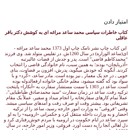
امتیاز دادن
کتاب خاطرات سیاسی محمد ساعد مراغه ای به کوشش دکتر باقر
عاقلی
این کتاب چاپ نشر نامک چاپ اول 1373 محمد ساعد مراغه ­
ای(ساعد­ الوزاره) در سال 1260ش. در تفلیس متولد شد. وی فرزند
“محمدکاظم قاضی” است. پدر و جدش از قضات عالی­رتبه
«آذربایجان» بودند؛ به همین سبب، نام خانوادگی قاضی را انتخاب
کردند. آن­گونه که خودش می­گوید، پدرش، افزون بر قضاوت، بنای
خوبی ـ در حد یک معمار ـ نیز بوده است. مادر ساعد، «کُرد» و با
سواد بود که گفته می­شود، معلم خانگی خانواده ارفع­الدوله بوده
است. ساعد در 1303 با سمت مستشار سفارت به «آنکارا» پایتخت
ترکیه رفت. ساعد در زمان سفارت “سید محمدصادق طباطبایی”،
عملاً تمام کارهای سفارتخانه را انجام می­داد و سفیر، عملاً یک مقام
تشریفاتی بود. بیشتر وقت او صرف رفت و آمدهای سیاسی می­شد.
وقتی “فروغی” به وزارت امور خارجه رسید، ساعد را از ترکیه
احضار و به وزارت داخله منتقل كرد و حکمرانی «ارومیه» را به او
سپرد. ساعد در ایام حکومت در ارومیه با مردم خوش‌رفتاری کرد و
دل اهالی آنجا را به دست آورد. فروغی، وزیر امور خارجه، در سال