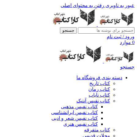
عبور به ناوبری
رفتن به محتوای اصلی
جستجو
ورود / ثبت نام
0
موارد
جستجو
دسته بندی فروشگاه ما
کتاب تاریخ
کتاب رمان
کتاب نایاب
کتاب نفیس آنتیک
کتاب نفیس مذهبی
کتاب نفیس ایرانشناسی
کتاب نفیس شعر و ادبی
کتاب نفیس هنری
کتاب متفرقه
مجلات قدیمی