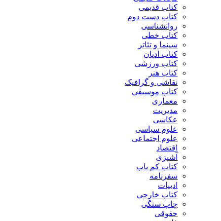
کتاب قدیمی
کتاب دست دوم
روانشناسی
کتاب خطی
سینما و تئاتر
کتاب ادیان
کتاب ورزشی
کتاب هنر
نقاشی و گرافیک
کتاب موسیقی
معماری
مدیریت
عکاسی
علوم سیاسی
علوم اجتماعی
اقتصاد
آشپزی
کتاب کم یاب
سفرنامه
ادبیات
کتاب خارجی
چاپ سنگی
حقوقی