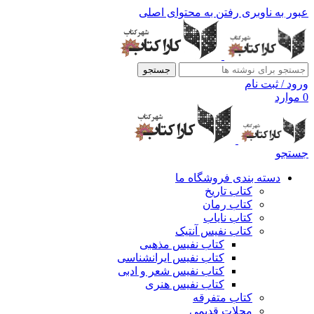
عبور به ناوبری
رفتن به محتوای اصلی
جستجو
ورود / ثبت نام
0
موارد
جستجو
دسته بندی فروشگاه ما
کتاب تاریخ
کتاب رمان
کتاب نایاب
کتاب نفیس آنتیک
کتاب نفیس مذهبی
کتاب نفیس ایرانشناسی
کتاب نفیس شعر و ادبی
کتاب نفیس هنری
کتاب متفرقه
مجلات قدیمی