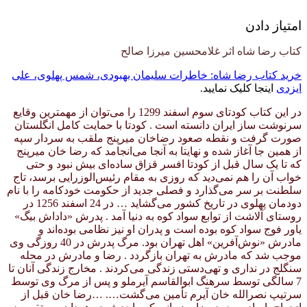
امتیاز دادن
کتاب رضا شاه اثر غلامحسین میرزا صالح
خرید کتاب رضا شاه: خاطرات سلیمان بهبودی، شمس پهلوی، علی
ایزدی
اینجا کلیک نمایید.
در این کتاب کودتای سوم اسفند 1299 را می‌توان از مهمترین وقایع
سرنوشت ساز ایران دانسته است . کودتا با حمایت کامل انگلستان
صورت گرفت و نقطه صعود رضاخان میرپنج ملقب به سردار سپه
از همین جا آغاز شده و نهایتا به آنجا می‌انجامد که رضا خان میرپنج
که تا یک سال قبل از کودتا افسر قزاق ساده‌ای بیش نبود و حتی
خواب آن را هم نمی‌دید که روزی به مقام رئیس‌الوزرایی برسد، تاج
سلطنت بر سر می‌گذارد و فصلی جدید از حکومت خودکامه را با نام
دودمان پهلوی در تاریخ کشور می‌گشاید … در 24 اسفند 1256 در
روستای آلاشت از توابع سواد کوه به دنیا آمد . پدرش «داداش بیگ»
یاور فوج سواد کوه بوده است و پدران او نیز نظامی بوده‌اند و
مادرش «نوش‌آفرین» اهل تهران بود. مرگ پدرش در 40 روزگی وی
موجب شد که مادرش به تهران بازگردد . رضا و مادرش در محله
سنگلج در نداری و تهی‌دستی زندگی‌ می‌کردند . مخارج زندگی آنان تا
7 سالگی توسط سرهنگ ابوالقاسم آیرملو و پس از مرگ وی توسط
سرتیپ نصرالله خان آیرم تأمین می‌گشت…. …رضا خان قبل از