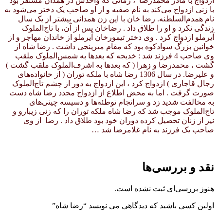
ازدواج با مادر محمدرضا ، زمانی که واحدش در همدان مستقر بود
با زنی ازدواج می‌کند به نام صفیه و از او صاحب یک دختر می‌شود به
نام همدم‌السلطنه. رضا خان با این زن همدانی بیشتر از یک سال
زندگی نکرد و او را طلاق داد . رضاخان پس از آن، با تاج‌الملوک
آیرملو ازدواج کرد . وی دختر تیمورخان آیرملو از خاندان مهاجر و از
خوانین بزرگ سوادکوه بود که مقام میرپنجی داشت . رضا شاه از
وی صاحب 4 فرزند شد : خدیجه که بعدها به شمس‌الملوک ملقب
گشت ، محمدرضا و زهرا ( که بعدها به اشرف‌الملوک ملقب گشت )
و علیرضا. در سال 1306 رضا شاه با ملکه توران ( از خانواده‌های
رجال قاجاری ) ازدواج کرد ، این ازدواج به دور از چشم تاج‌الملوک
صورت گرفت . اما به محض اطلاع از ازدواج مجدد رضا شاه دست
به مخالفت شدید زد و سرانجام توطئه‌ها و دسیسه چینی‌های
تاج‌الملوک موجب شد که رضا شاه ملکه توران را که زنی زیبارو و
نیز از زنان تحصیل کرده دوران خود بود طلاق داد . رضا از وی
صاحب یک فرزند به نام غلامرضا شد …
نقد و بررسی‌ها
هنوز بررسی‌ای ثبت نشده است.
اولین کسی باشید که دیدگاهی می نویسد “رضا شاه”