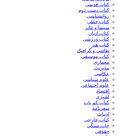
کتاب قدیمی
کتاب دست دوم
روانشناسی
کتاب خطی
سینما و تئاتر
کتاب ادیان
کتاب ورزشی
کتاب هنر
نقاشی و گرافیک
کتاب موسیقی
معماری
مدیریت
عکاسی
علوم سیاسی
علوم اجتماعی
اقتصاد
آشپزی
کتاب کم یاب
سفرنامه
ادبیات
کتاب خارجی
چاپ سنگی
حقوقی