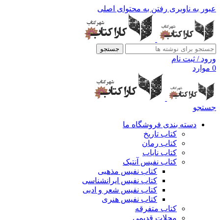
عبور به ناوبری
رفتن به محتوای اصلی
جستجو
ورود / ثبت نام
0
موارد
جستجو
دسته بندی فروشگاه ما
کتاب تاریخ
کتاب رمان
کتاب نایاب
کتاب نفیس آنتیک
کتاب نفیس مذهبی
کتاب نفیس ایرانشناسی
کتاب نفیس شعر و ادبی
کتاب نفیس هنری
کتاب متفرقه
مجلات قدیمی