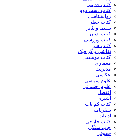
کتاب قدیمی
کتاب دست دوم
روانشناسی
کتاب خطی
سینما و تئاتر
کتاب ادیان
کتاب ورزشی
کتاب هنر
نقاشی و گرافیک
کتاب موسیقی
معماری
مدیریت
عکاسی
علوم سیاسی
علوم اجتماعی
اقتصاد
آشپزی
کتاب کم یاب
سفرنامه
ادبیات
کتاب خارجی
چاپ سنگی
حقوقی