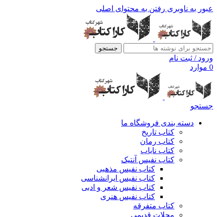
عبور به ناوبری
رفتن به محتوای اصلی
جستجو
ورود / ثبت نام
0
موارد
جستجو
دسته بندی فروشگاه ما
کتاب تاریخ
کتاب رمان
کتاب نایاب
کتاب نفیس آنتیک
کتاب نفیس مذهبی
کتاب نفیس ایرانشناسی
کتاب نفیس شعر و ادبی
کتاب نفیس هنری
کتاب متفرقه
مجلات قدیمی