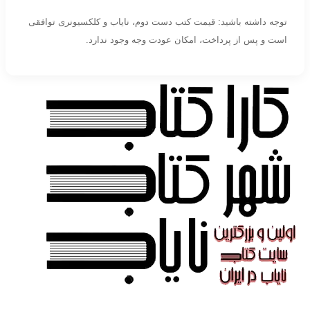
توجه داشته باشید: قیمت کتب دست دوم، نایاب و کلکسیونری توافقی
است و پس از پرداخت، امکان عودت وجه وجود ندارد.