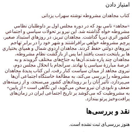
امتیاز دادن
کتاب مجاهدان مشروطه نوشته سهراب یزدانی
«مجاهد» نامي بود كه در دوره مجلس اول بر داوطلبان نظامي
مشروطه خواه گذاشته شد. اين نيرو بر تحولات سياسي و اجتماعي
كشور اثري ديرپا گذاشت. مجاهدان تبريز، در روزهاي استبداد صغير،
پرچم مشروطه خواهي برافراشتند و شهر خود را در برابر تهاجم
نيروهاي دولتي حفظ كردند. مجاهدان اردوي شمال و همپاي بختياري
ها بر پايتخت دست يافتند اما پس از بازگشت نظام مشروطه،
مجاهدان چند پاره شدند.آن‌ها به جناح‌های مختلف گرویدند و به
عرصهٔ مبارزهٔ سیاسی پا نهادند. سرانجام با انحلال مجلس دوم،
نیروی مجاهد از میدان سیاست کنار رفت. این کتاب پدیدهٔ مجاهدان
مشروطه را بررسی می‌کند، به مطالعهٔ خاستگاه اجتماعی آن‌ها
می‌پردازد، تأثیر آنان را بر رویدادهای کشور می‌سنجد، و از زمینه‌های
ضعف و نابودی آن نیرو سخن می‌گوید، این نگاهی است « از پایین»
به مشروطیت که می‌کوشد بر تاریخ اجتماعی ایران در زمان‌های
پرافت‌وخیز پرتو بیندازد.
نقد و بررسی‌ها
هنوز بررسی‌ای ثبت نشده است.