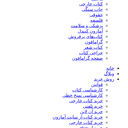
کتاب خارجی
چاپ سنگی
حقوقی
فلسفه
پزشکی و سلامت
آمازون کیندل
کتاب‌های پرفروش
گرامافون
کتاب شعر
حراجی کتاب
صفحه گرامافون
خانه
وبلاگ
روش خرید
قوانین
کارشناسی کتاب
کارشناسی نسخ خطی
خرید کتاب خارجی
خرید تلفنی
خرید آن لاین
خرید کتاب از سایت آمازون
خرید کتاب خارجی
خرید از ebay