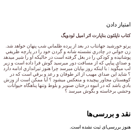
امتیاز دادن
کتاب ناپلئون بناپارت اثر امیل لودويگ
پرتو خورشيد جهانتاب در بعد از پرده ظلماني شب پنهان خواهد شد.
زن جواني در چادري نشسته شانه و گردن خود را در پارچه ظريفي
پوشانيده و كودكي را در بغل گرفته است در حاليكه او را شير ميدهد
و صداي پياپي كه از مسافت دور ميرسيد گوش فرا داده است و زير
لب ميگويد : با اينكه روز بپايان ميرسد چرا هنوز تيراندازي ادامه دارد
؟ شايد اين صداي مهيب از اثر طوفان و رعد و برقي است كه در
كوهستان مجاور پيچيده و منعكس ميشود ؟ آيا ممكن است از وزش
بادي باشد كه در انبوه درختان صنوبر و بلوط وتنها پناهگاه حيوانات
وحشي برخاسته و بگوش ميرسد ؟
نقد و بررسی‌ها
هنوز بررسی‌ای ثبت نشده است.