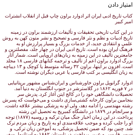
امتیاز دادن
کتاب تاریخ ادبی ایران اثر ادوارد براون چاپ قبل از انقلاب انشترات
امیر کبیر
در این کتاب تاریخی تحقیقات و تألیفات ارزشمند براون در زمینه
تاریخ ادبیات و نظم و نثر فارسی و تصحیح و نشر متون کهن به روش
علمی و انتقادی جدید، از خدمات بزرگ و بسیار پرارزش او به
فرهنگ ایران بوده است. تاریخ ادبی ایران در چهار جلد، مفصلترین و
جامعترین تألیف در این زمینه به زبان‌های اروپایی است. شمار آثار
بزرگ‌ ادوارد براون اعم‌ از تألیف‌ و ترجمه کتابهای‌ فارسی‌ ۱۸ مجلد
است‌. افزون‌ بر اینها، براون‌ ۳۲ رساله متوسط یا کوچک‌ و ۱۳ دیباچه‌
به‌ زبان‌ انگلیسی‌ بر کتب‌ فارسی‌ یا عربی‌ دیگران‌ نوشته‌ است‌.
ادوارد گرانویل براون خاورشناس و ایران‌شناس مشهور بریتانیایی
در ۷ فوریه ۱۸۶۲ در گلاسترشر در جنوب انگلستان به دنیا آمد.
تحصیلات دانشگاهی خود را در کالج ایتن آغاز کرد. پدرش سر
بنجامین براون کارخانه کشتی‌سازی داشت و می‌خواست که پسرش
رشته مهندسی را ادامه دهد، ولی او به پزشکی بیشتر علاقه داشت،
و سرانجام در ۱۸۷۹ در دانشگاه کمبریج به تحصیل این رشته
پرداخت. در این زمان اخبار جنگ میان ترکیه و روسیه (۱۸۷۷) توجه
او را جلب کرده و موجب علاقه‌مندی او به تاریخ و زبان مردم ترک
شد. چنین بود که ضمن تحصیل پزشکی، به آموختن زبان ترکی، و
سپس فارسی و عربی پرداخت. در تابستان ۱۸۸۲ به استانبول سفر