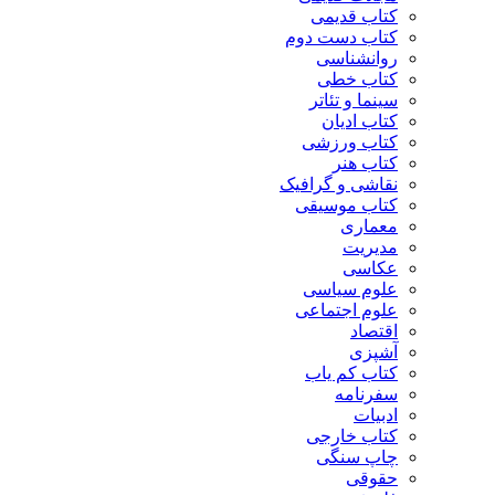
کتاب قدیمی
کتاب دست دوم
روانشناسی
کتاب خطی
سینما و تئاتر
کتاب ادیان
کتاب ورزشی
کتاب هنر
نقاشی و گرافیک
کتاب موسیقی
معماری
مدیریت
عکاسی
علوم سیاسی
علوم اجتماعی
اقتصاد
آشپزی
کتاب کم یاب
سفرنامه
ادبیات
کتاب خارجی
چاپ سنگی
حقوقی