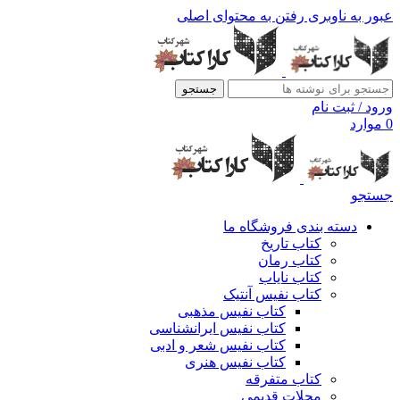
عبور به ناوبری
رفتن به محتوای اصلی
جستجو
ورود / ثبت نام
0
موارد
جستجو
دسته بندی فروشگاه ما
کتاب تاریخ
کتاب رمان
کتاب نایاب
کتاب نفیس آنتیک
کتاب نفیس مذهبی
کتاب نفیس ایرانشناسی
کتاب نفیس شعر و ادبی
کتاب نفیس هنری
کتاب متفرقه
مجلات قدیمی