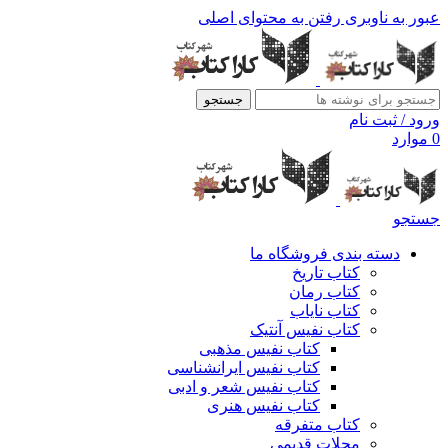
عبور به ناوبری
رفتن به محتوای اصلی
جستجو
ورود / ثبت نام
0
موارد
جستجو
دسته بندی فروشگاه ما
کتاب تاریخ
کتاب رمان
کتاب نایاب
کتاب نفیس آنتیک
کتاب نفیس مذهبی
کتاب نفیس ایرانشناسی
کتاب نفیس شعر و ادبی
کتاب نفیس هنری
کتاب متفرقه
مجلات قدیمی