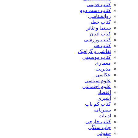
کتاب قدیمی
کتاب دست دوم
روانشناسی
کتاب خطی
سینما و تئاتر
کتاب ادیان
کتاب ورزشی
کتاب هنر
نقاشی و گرافیک
کتاب موسیقی
معماری
مدیریت
عکاسی
علوم سیاسی
علوم اجتماعی
اقتصاد
آشپزی
کتاب کم یاب
سفرنامه
ادبیات
کتاب خارجی
چاپ سنگی
حقوقی