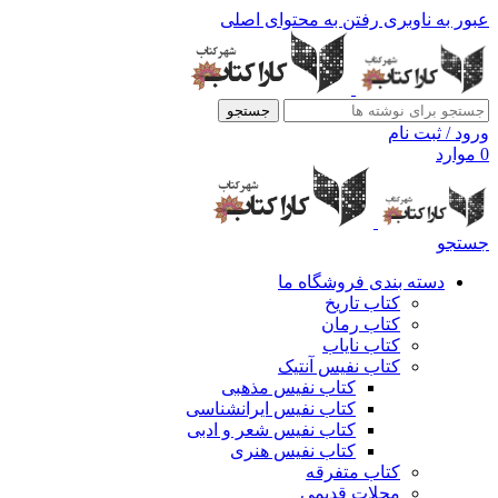
عبور به ناوبری
رفتن به محتوای اصلی
جستجو
ورود / ثبت نام
0
موارد
جستجو
دسته بندی فروشگاه ما
کتاب تاریخ
کتاب رمان
کتاب نایاب
کتاب نفیس آنتیک
کتاب نفیس مذهبی
کتاب نفیس ایرانشناسی
کتاب نفیس شعر و ادبی
کتاب نفیس هنری
کتاب متفرقه
مجلات قدیمی