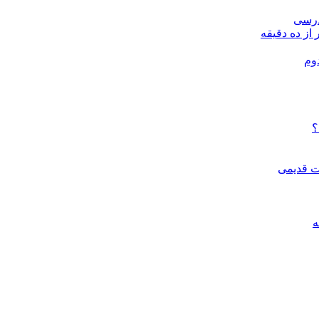
درسی
 از ده دقیقه
وم
؟
ات قدیمی
ه