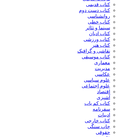
کتاب قدیمی
کتاب دست دوم
روانشناسی
کتاب خطی
سینما و تئاتر
کتاب ادیان
کتاب ورزشی
کتاب هنر
نقاشی و گرافیک
کتاب موسیقی
معماری
مدیریت
عکاسی
علوم سیاسی
علوم اجتماعی
اقتصاد
آشپزی
کتاب کم یاب
سفرنامه
ادبیات
کتاب خارجی
چاپ سنگی
حقوقی