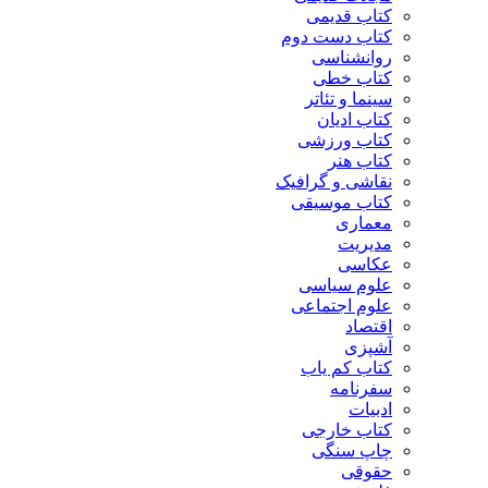
کتاب قدیمی
کتاب دست دوم
روانشناسی
کتاب خطی
سینما و تئاتر
کتاب ادیان
کتاب ورزشی
کتاب هنر
نقاشی و گرافیک
کتاب موسیقی
معماری
مدیریت
عکاسی
علوم سیاسی
علوم اجتماعی
اقتصاد
آشپزی
کتاب کم یاب
سفرنامه
ادبیات
کتاب خارجی
چاپ سنگی
حقوقی