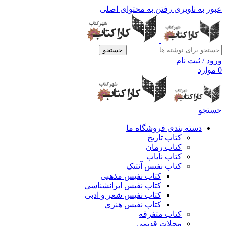
عبور به ناوبری
رفتن به محتوای اصلی
جستجو
ورود / ثبت نام
0
موارد
جستجو
دسته بندی فروشگاه ما
کتاب تاریخ
کتاب رمان
کتاب نایاب
کتاب نفیس آنتیک
کتاب نفیس مذهبی
کتاب نفیس ایرانشناسی
کتاب نفیس شعر و ادبی
کتاب نفیس هنری
کتاب متفرقه
مجلات قدیمی