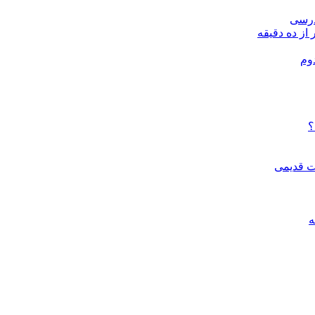
درسی
 از ده دقیقه
وم
؟
ات قدیمی
ه