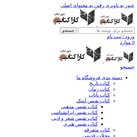
عبور به ناوبری
رفتن به محتوای اصلی
جستجو
ورود / ثبت نام
0
موارد
جستجو
دسته بندی فروشگاه ما
کتاب تاریخ
کتاب رمان
کتاب نایاب
کتاب نفیس آنتیک
کتاب نفیس مذهبی
کتاب نفیس ایرانشناسی
کتاب نفیس شعر و ادبی
کتاب نفیس هنری
کتاب متفرقه
مجلات قدیمی