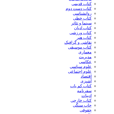
کتاب قدیمی
کتاب دست دوم
روانشناسی
کتاب خطی
سینما و تئاتر
کتاب ادیان
کتاب ورزشی
کتاب هنر
نقاشی و گرافیک
کتاب موسیقی
معماری
مدیریت
عکاسی
علوم سیاسی
علوم اجتماعی
اقتصاد
آشپزی
کتاب کم یاب
سفرنامه
ادبیات
کتاب خارجی
چاپ سنگی
حقوقی