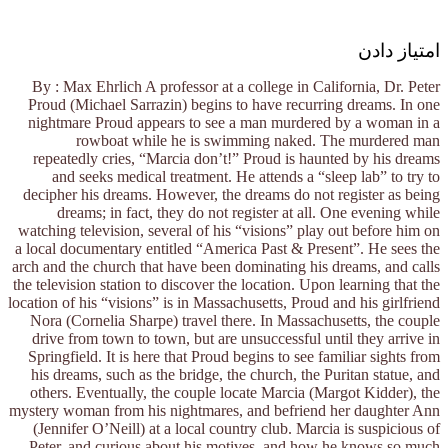
امتیاز دادن
By : Max Ehrlich A professor at a college in California, Dr. Peter
Proud (Michael Sarrazin) begins to have recurring dreams. In one
nightmare Proud appears to see a man murdered by a woman in a
rowboat while he is swimming naked. The murdered man
repeatedly cries, “Marcia don’t!” Proud is haunted by his dreams
and seeks medical treatment. He attends a “sleep lab” to try to
decipher his dreams. However, the dreams do not register as being
dreams; in fact, they do not register at all. One evening while
watching television, several of his “visions” play out before him on
a local documentary entitled “America Past & Present”. He sees the
arch and the church that have been dominating his dreams, and calls
the television station to discover the location. Upon learning that the
location of his “visions” is in Massachusetts, Proud and his girlfriend
Nora (Cornelia Sharpe) travel there. In Massachusetts, the couple
drive from town to town, but are unsuccessful until they arrive in
Springfield. It is here that Proud begins to see familiar sights from
his dreams, such as the bridge, the church, the Puritan statue, and
others. Eventually, the couple locate Marcia (Margot Kidder), the
mystery woman from his nightmares, and befriend her daughter Ann
(Jennifer O’Neill) at a local country club. Marcia is suspicious of
Peter, and curious about his motives, and how he knows so much