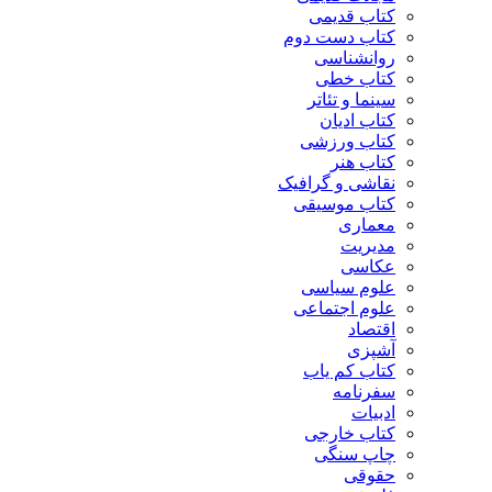
کتاب قدیمی
کتاب دست دوم
روانشناسی
کتاب خطی
سینما و تئاتر
کتاب ادیان
کتاب ورزشی
کتاب هنر
نقاشی و گرافیک
کتاب موسیقی
معماری
مدیریت
عکاسی
علوم سیاسی
علوم اجتماعی
اقتصاد
آشپزی
کتاب کم یاب
سفرنامه
ادبیات
کتاب خارجی
چاپ سنگی
حقوقی