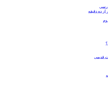
درسی
 از ده دقیقه
وم
؟
ات قدیمی
ه