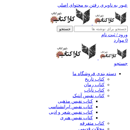
عبور به ناوبری
رفتن به محتوای اصلی
جستجو
ورود / ثبت نام
0
موارد
جستجو
دسته بندی فروشگاه ما
کتاب تاریخ
کتاب رمان
کتاب نایاب
کتاب نفیس آنتیک
کتاب نفیس مذهبی
کتاب نفیس ایرانشناسی
کتاب نفیس شعر و ادبی
کتاب نفیس هنری
کتاب متفرقه
مجلات قدیمی