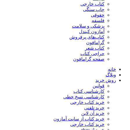
کتاب خارجی
چاپ سنگی
حقوقی
فلسفه
پزشکی و سلامت
آمازون کیندل
کتاب‌های پرفروش
گرامافون
کتاب شعر
حراجی کتاب
صفحه گرامافون
خانه
وبلاگ
روش خرید
قوانین
کارشناسی کتاب
کارشناسی نسخ خطی
خرید کتاب خارجی
خرید تلفنی
خرید آن لاین
خرید کتاب از سایت آمازون
خرید کتاب خارجی
خرید از ebay