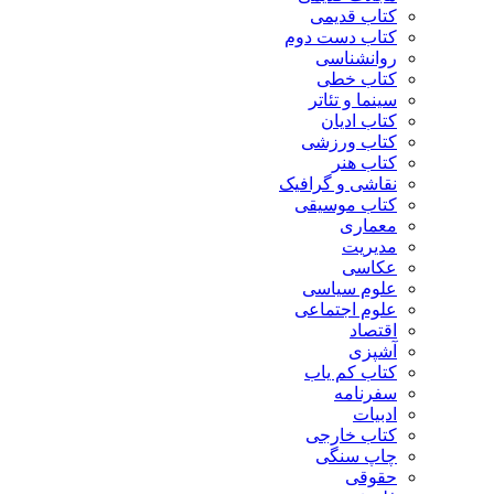
کتاب قدیمی
کتاب دست دوم
روانشناسی
کتاب خطی
سینما و تئاتر
کتاب ادیان
کتاب ورزشی
کتاب هنر
نقاشی و گرافیک
کتاب موسیقی
معماری
مدیریت
عکاسی
علوم سیاسی
علوم اجتماعی
اقتصاد
آشپزی
کتاب کم یاب
سفرنامه
ادبیات
کتاب خارجی
چاپ سنگی
حقوقی