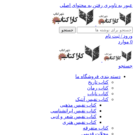
عبور به ناوبری
رفتن به محتوای اصلی
جستجو
ورود / ثبت نام
0
موارد
جستجو
دسته بندی فروشگاه ما
کتاب تاریخ
کتاب رمان
کتاب نایاب
کتاب نفیس آنتیک
کتاب نفیس مذهبی
کتاب نفیس ایرانشناسی
کتاب نفیس شعر و ادبی
کتاب نفیس هنری
کتاب متفرقه
مجلات قدیمی