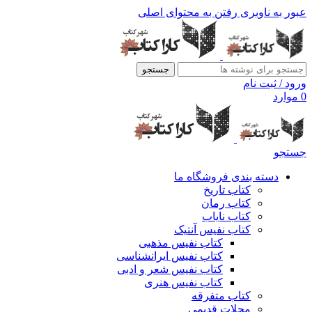
عبور به ناوبری
رفتن به محتوای اصلی
جستجو
ورود / ثبت نام
0
موارد
جستجو
دسته بندی فروشگاه ما
کتاب تاریخ
کتاب رمان
کتاب نایاب
کتاب نفیس آنتیک
کتاب نفیس مذهبی
کتاب نفیس ایرانشناسی
کتاب نفیس شعر و ادبی
کتاب نفیس هنری
کتاب متفرقه
مجلات قدیمی