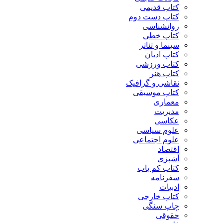
کتاب قدیمی
کتاب دست دوم
روانشناسی
کتاب خطی
سینما و تئاتر
کتاب ادیان
کتاب ورزشی
کتاب هنر
نقاشی و گرافیک
کتاب موسیقی
معماری
مدیریت
عکاسی
علوم سیاسی
علوم اجتماعی
اقتصاد
آشپزی
کتاب کم یاب
سفرنامه
ادبیات
کتاب خارجی
چاپ سنگی
حقوقی