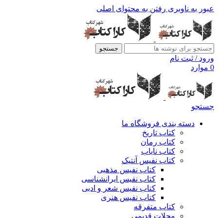
عبور به ناوبری
رفتن به محتوای اصلی
جستجو
ورود / ثبت نام
0
موارد
جستجو
دسته بندی فروشگاه ما
کتاب تاریخ
کتاب رمان
کتاب نایاب
کتاب نفیس آنتیک
کتاب نفیس مذهبی
کتاب نفیس ایرانشناسی
کتاب نفیس شعر و ادبی
کتاب نفیس هنری
کتاب متفرقه
مجلات قدیمی