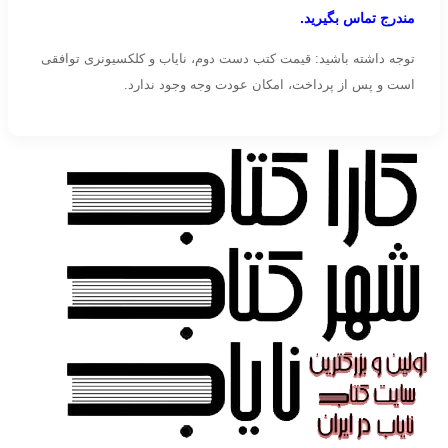
مندرج تماس بگیرید.
توجه داشته باشید: قیمت کتب دست دوم، نایاب و کلکسیونری توافقی
است و پس از پرداخت، امکان عودت وجه وجود ندارد.