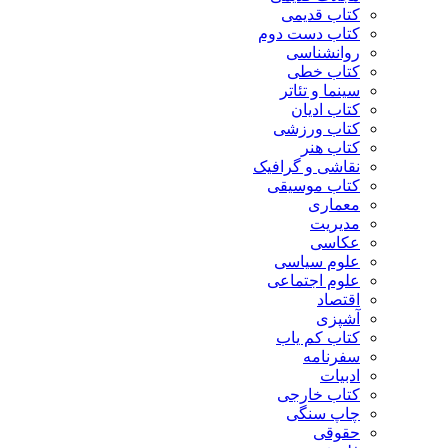
کتاب قدیمی
کتاب دست دوم
روانشناسی
کتاب خطی
سینما و تئاتر
کتاب ادیان
کتاب ورزشی
کتاب هنر
نقاشی و گرافیک
کتاب موسیقی
معماری
مدیریت
عکاسی
علوم سیاسی
علوم اجتماعی
اقتصاد
آشپزی
کتاب کم یاب
سفرنامه
ادبیات
کتاب خارجی
چاپ سنگی
حقوقی