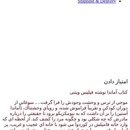
Shipping & Delivery
امتیاز دادن
کتاب آماندا نوشته فیلیس ویتنی
موجي از ترس و وحشت وجودش را فرا گرفت…. سوغاتي از
دوران كودكي و تقريبآ فراموش شده، و روياي وحشتناك، (آماندا
آستين) را بر آن داشت كه به نيومكزيكو برود تا حقيقتي را درباره
مادرش كه چه شكلي بود و چگونه مرد را كشف كند. از لحظه اي كه
وارد خانه فاميلش در كوردوا مي شود با خانه اي عجيب و غريب، پر
از اسرار قديمي، و با جوي از خشونت، سوءظن و حسادت مواجه