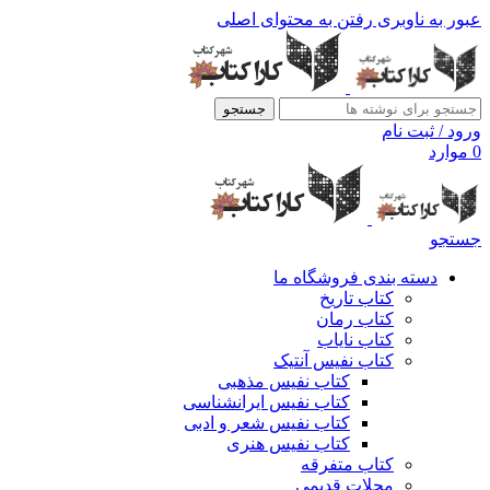
عبور به ناوبری
رفتن به محتوای اصلی
جستجو
ورود / ثبت نام
0
موارد
جستجو
دسته بندی فروشگاه ما
کتاب تاریخ
کتاب رمان
کتاب نایاب
کتاب نفیس آنتیک
کتاب نفیس مذهبی
کتاب نفیس ایرانشناسی
کتاب نفیس شعر و ادبی
کتاب نفیس هنری
کتاب متفرقه
مجلات قدیمی