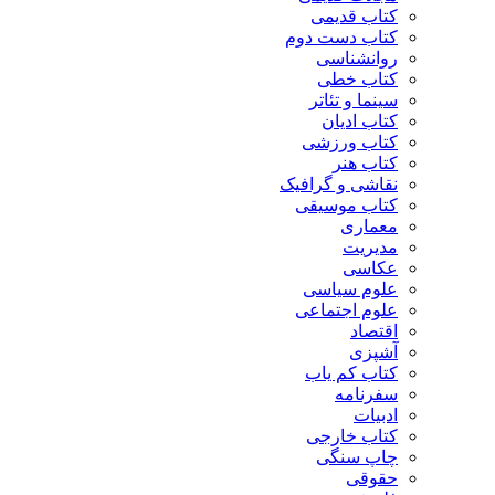
کتاب قدیمی
کتاب دست دوم
روانشناسی
کتاب خطی
سینما و تئاتر
کتاب ادیان
کتاب ورزشی
کتاب هنر
نقاشی و گرافیک
کتاب موسیقی
معماری
مدیریت
عکاسی
علوم سیاسی
علوم اجتماعی
اقتصاد
آشپزی
کتاب کم یاب
سفرنامه
ادبیات
کتاب خارجی
چاپ سنگی
حقوقی