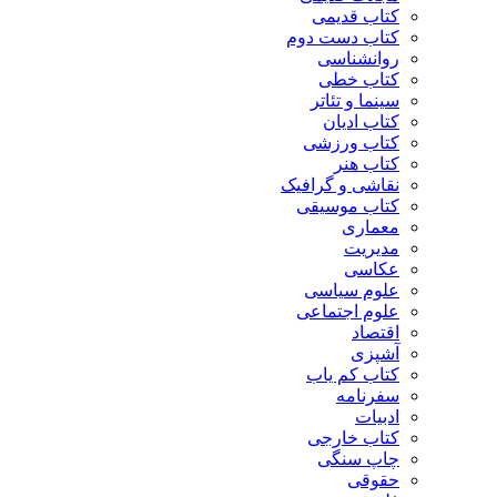
کتاب قدیمی
کتاب دست دوم
روانشناسی
کتاب خطی
سینما و تئاتر
کتاب ادیان
کتاب ورزشی
کتاب هنر
نقاشی و گرافیک
کتاب موسیقی
معماری
مدیریت
عکاسی
علوم سیاسی
علوم اجتماعی
اقتصاد
آشپزی
کتاب کم یاب
سفرنامه
ادبیات
کتاب خارجی
چاپ سنگی
حقوقی