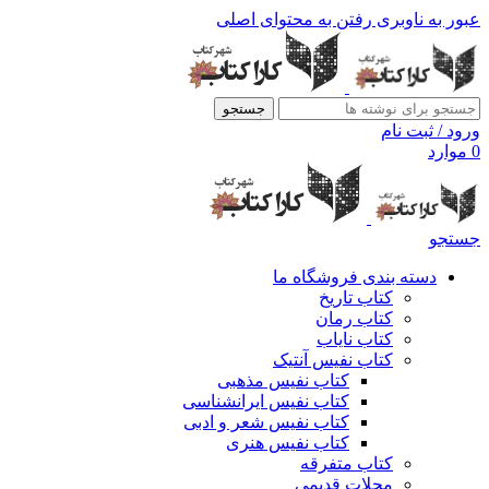
عبور به ناوبری
رفتن به محتوای اصلی
جستجو
ورود / ثبت نام
0
موارد
جستجو
دسته بندی فروشگاه ما
کتاب تاریخ
کتاب رمان
کتاب نایاب
کتاب نفیس آنتیک
کتاب نفیس مذهبی
کتاب نفیس ایرانشناسی
کتاب نفیس شعر و ادبی
کتاب نفیس هنری
کتاب متفرقه
مجلات قدیمی