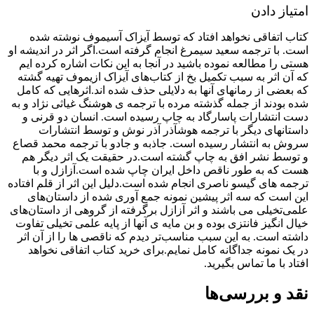
امتیاز دادن
کتاب اتفاقی نخواهد افتاد که توسط آیزاک آسیموف نوشته شده
است. با ترجمه سعید سیمرغ انجام گرفته است.اگر اثر در اندیشه او
هستی را مطالعه نموده باشید در آنجا به این نکات اشاره کرده ایم
که آن اثر به سبب تکمیل بخ از کتاب‌های آیزاک ازیموف تهیه گشته
که بعضی از رمانهای آنها به دلایلی حذف شده اند.اثرهایی که کامل
شده بودند از جمله گذشته مرده با ترجمه ی هوشنگ غیاثی نژاد و به
دست انتشارات پاسارگاد به چاپ رسیده است. انسان دو قرنی و
داستان­های دیگر با ترجمه هوش­آذر آذر نوش و توسط انتشارات
سروش به انتشار رسیده است. جاذبه و جادو با ترجمه محمد قصاع
و توسط نشر افق به چاپ گشته است.در حقیقت یک اثر دیگر هم
هست که به طور ناقص داخل ایران چاپ شده است.آزازل و با
ترجمه های گیسو ناصری انجام شده است.دلیل این اثر از قلم افتاده
این است که سه اثر پیشین نمونه جمع آوری شده از داستان‌های
علمی‌تخیلی می باشند و اثر آزازل برگرفته از گروهی از داستان‌های
خیال انگیز فانتزی بوده و بن مایه ی آنها از پایه علمی‌ تخیلی تفاوت
داشته است. به این سبب مناسب‌تر دیدم که ناقصی ها را از آن اثر
در یک نمونه جداگانه کامل نمایم.برای خرید کتاب اتفاقی نخواهد
افتاد با ما تماس بگیرید.
نقد و بررسی‌ها