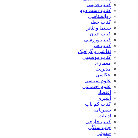
کتاب قدیمی
کتاب دست دوم
روانشناسی
کتاب خطی
سینما و تئاتر
کتاب ادیان
کتاب ورزشی
کتاب هنر
نقاشی و گرافیک
کتاب موسیقی
معماری
مدیریت
عکاسی
علوم سیاسی
علوم اجتماعی
اقتصاد
آشپزی
کتاب کم یاب
سفرنامه
ادبیات
کتاب خارجی
چاپ سنگی
حقوقی