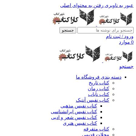
عبور به ناوبری
رفتن به محتوای اصلی
جستجو
ورود / ثبت نام
0
موارد
جستجو
دسته بندی فروشگاه ما
کتاب تاریخ
کتاب رمان
کتاب نایاب
کتاب نفیس آنتیک
کتاب نفیس مذهبی
کتاب نفیس ایرانشناسی
کتاب نفیس شعر و ادبی
کتاب نفیس هنری
کتاب متفرقه
مجلات قدیمی