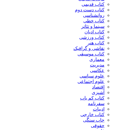
کتاب قدیمی
کتاب دست دوم
روانشناسی
کتاب خطی
سینما و تئاتر
کتاب ادیان
کتاب ورزشی
کتاب هنر
نقاشی و گرافیک
کتاب موسیقی
معماری
مدیریت
عکاسی
علوم سیاسی
علوم اجتماعی
اقتصاد
آشپزی
کتاب کم یاب
سفرنامه
ادبیات
کتاب خارجی
چاپ سنگی
حقوقی