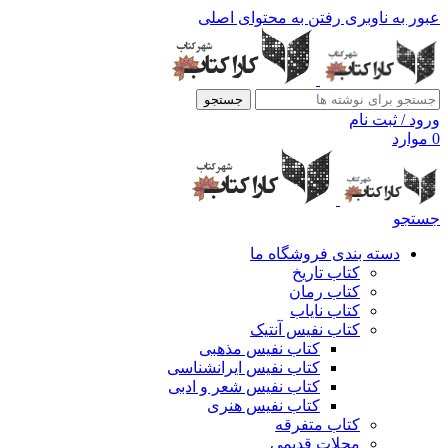
عبور به ناوبری
رفتن به محتوای اصلی
جستجو
ورود / ثبت نام
0
موارد
جستجو
دسته بندی فروشگاه ما
کتاب تاریخ
کتاب رمان
کتاب نایاب
کتاب نفیس آنتیک
کتاب نفیس مذهبی
کتاب نفیس ایرانشناسی
کتاب نفیس شعر و ادبی
کتاب نفیس هنری
کتاب متفرقه
مجلات قدیمی