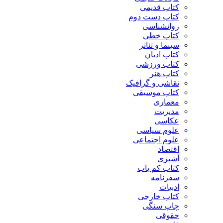
کتاب قدیمی
کتاب دست دوم
روانشناسی
کتاب خطی
سینما و تئاتر
کتاب ادیان
کتاب ورزشی
کتاب هنر
نقاشی و گرافیک
کتاب موسیقی
معماری
مدیریت
عکاسی
علوم سیاسی
علوم اجتماعی
اقتصاد
آشپزی
کتاب کم یاب
سفرنامه
ادبیات
کتاب خارجی
چاپ سنگی
حقوقی