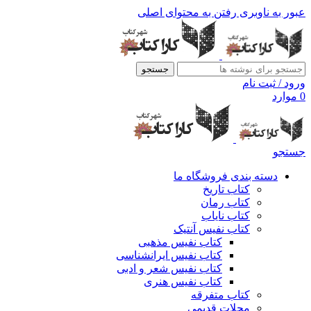
عبور به ناوبری
رفتن به محتوای اصلی
جستجو
ورود / ثبت نام
0
موارد
جستجو
دسته بندی فروشگاه ما
کتاب تاریخ
کتاب رمان
کتاب نایاب
کتاب نفیس آنتیک
کتاب نفیس مذهبی
کتاب نفیس ایرانشناسی
کتاب نفیس شعر و ادبی
کتاب نفیس هنری
کتاب متفرقه
مجلات قدیمی