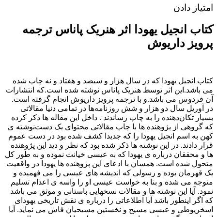
امتیاز دادن
کتاب انجیل یهودا اثر هنریک پاناس ترجمه
پرویز داریوش
کتاب انجیل یهودا که در سال هزار و سیصد و هفتاد و نه چاپ شده
می باشد.این اثر توسط هنریک پاناس نوشته شده است.که انتشارات
آن ف‍ردوس‌ می باشد.و با ترجمه پرویز داریوش انجام گرفته است.
در آوریل سال دو هزار و شش روزنامه‌ها در تمامی دنیا مقالاتی
بسیار تکان‌دهنده را به چاپ رساندند .‏ داخل این مقاله ها ذکر کرده
که گروهی از پژوهنده ها با چاپ مقالاتی محتوای یک دست‌نوشته ی
کهن به اسم انجیل یهودا را که جدیدا کشف شده بود در دست عموم
قرار دادند.‏ در این نوشته ها ذکر شده بود که نظر و دید این پژوهنده
ها و محققان درباره ی یهودا که به عیسی خیانت نموده و به طور کل
متحول شده است.‏ همسان با ادعای این پژوهنده ها یهودا در واقعیت
یک قهرمان بوده و رسولی که اندیشه های عیسی را می فهمیده و
منوجه می شده و بنا به خواست عیسی او را واسه ی اعدام تسلیم
نمود.‏ آیا این نوشته ها و مقالات نسخهایی باستانی و موثق می باشد
که اگر اینطور باشد آیا اطلاعاتی را درباره ی نقش تاریخی یهودای
اسخریوطی و عیسی مسیح و نخستین مسیحیان فاش می نماید. آیا