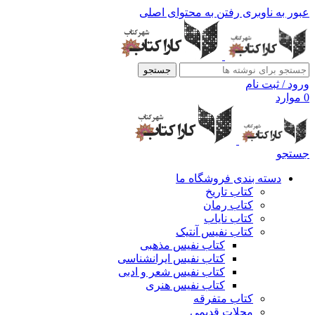
عبور به ناوبری
رفتن به محتوای اصلی
جستجو
ورود / ثبت نام
0
موارد
جستجو
دسته بندی فروشگاه ما
کتاب تاریخ
کتاب رمان
کتاب نایاب
کتاب نفیس آنتیک
کتاب نفیس مذهبی
کتاب نفیس ایرانشناسی
کتاب نفیس شعر و ادبی
کتاب نفیس هنری
کتاب متفرقه
مجلات قدیمی