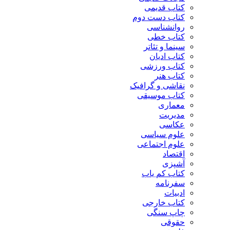
کتاب قدیمی
کتاب دست دوم
روانشناسی
کتاب خطی
سینما و تئاتر
کتاب ادیان
کتاب ورزشی
کتاب هنر
نقاشی و گرافیک
کتاب موسیقی
معماری
مدیریت
عکاسی
علوم سیاسی
علوم اجتماعی
اقتصاد
آشپزی
کتاب کم یاب
سفرنامه
ادبیات
کتاب خارجی
چاپ سنگی
حقوقی