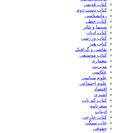
کتاب قدیمی
کتاب دست دوم
روانشناسی
کتاب خطی
سینما و تئاتر
کتاب ادیان
کتاب ورزشی
کتاب هنر
نقاشی و گرافیک
کتاب موسیقی
معماری
مدیریت
عکاسی
علوم سیاسی
علوم اجتماعی
اقتصاد
آشپزی
کتاب کم یاب
سفرنامه
ادبیات
کتاب خارجی
چاپ سنگی
حقوقی