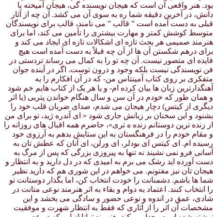
بود. هنر واقعی آن است که هیجان نویسنده گی، هیجان آمیخته با
دانش، در آخرین دقیقه شما ره به سوی آن می کشد. آن چه از آثار
قبلی به دست آمده است ” قالب ” می نامند، قالب برای نویسندگان
متوسط کوشش کمتر و مهارت بیشتری را تأمین می کند، اما برای
هنرمند صمیمی هر بحث تازه ای اشکالات تازه ای ایجاد می کند و
برای درهم شکستن آن ها از آن چه قبلاً به دست آمده است هیچ
فایده ای متصور نیست. آن چه تو را به کمال می رساند تردستی در
فن نویسندگی نیست بلکه وجود و درون توست. اگر در آینده جوان
متفکری بر روی کتاب آمینتاس من- که در آن افکارم را به
آهنگدارترین زبان ها بیان کرده ام- و یا هر یک از کتاب هایم خم شود
و همان طور که خودم در آن سن و سال هنگام خواندن پتربی (یا اثر
دیگری از کیتس) دچار هیجان می شدم، صدای ضربان قلب خود را
بشنود و این سخنان بر زبانش جاری شود « ای آندره ژید، تو برای من
از زنده ترین دوستانم زنده ه تری»، حاضرم همه اقبال های روزانه را
و مقام خودم را در فرهنگستان به این ستایش بدهم به آرزوی خود
رسیده ام. ای کیتس ای بودلر، ای ورلن، ای آنان که عطش تان به
آسانی فرو نمی نشیند نه تنها به پیروزی بزرگی که پس از مرگ به
دست آورده اید رشک می برم به امیدی که در دل دارید و به انتظار و
هیجان تان نیز مفتونم. می خواهم در این شوری هم که دارید نظیر
شما ها باشم. دشمنانت را خودت انتخاب کن، اما بگذار دوستانت تو
را انتخاب کنند. اعتماد به دوام و بقاء به اثر هنرمند نوعی متانت در
شادی، عمق در اندوه و نوعی حضور و سادگی می بخشد و این
مشخصات آن اثر را از آثاری که فقط به انتظار شهرت و موفقیت
نوشته شده است، جدا می کند. هنرمند توانا از این که در عصر