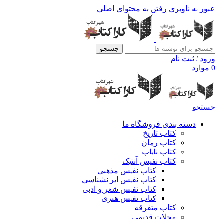
عبور به ناوبری
رفتن به محتوای اصلی
جستجو
ورود / ثبت نام
0
موارد
جستجو
دسته بندی فروشگاه ما
کتاب تاریخ
کتاب رمان
کتاب نایاب
کتاب نفیس آنتیک
کتاب نفیس مذهبی
کتاب نفیس ایرانشناسی
کتاب نفیس شعر و ادبی
کتاب نفیس هنری
کتاب متفرقه
مجلات قدیمی