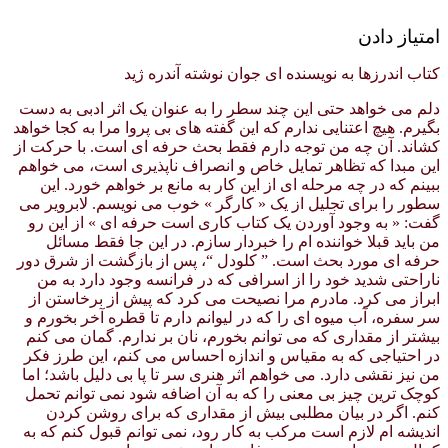
امتیاز دادن
کتاب اندرزها به نویسنده ای جوان نوشته آندره ژید
دلم می خواهد حتی این چند سطر را به عنوان یک اثر ادبی به دست
بگیرم. هیچ اعتنایی ندارم که این گفته های بی پروا مرا به کجا خواهد
کشاند. آن چه من توجه دارم فقط بحث حرفه ای است. با حرکت از
این مبدا که تظاهر تمایل خاص و انصراف ناپذیری است، می خواهم
ببینم که در چه مرحله ای از این کار به مانع بر خواهم خورد. این
سطور را برای تجلیل از یک « کارگر » خوب می نویسم. لابرویر می
گفت: « به وجود آوردن یک کتاب کاری است حرفه ای » از این رو
من باید قبلا خواننده ام را خبردار سازم. در این جا فقط مسائل
حرفه ای مورد بحث است. ” کلودل “، پس از بازگشت از شرق دور
ناراحتی شدید خود را از اسرافی که در فرانسه وجود دارد به من
ابراز می کرد. مادرم مرا نصیحت می کرد که پیش از برخاستن از
سر سفره، آب میوه ای را که در لیوانم دارم تا قطره آخر بخورم و
بیشتر از مقداری که می توانم بخورم، نان بر ندارم. گمان می کنم
در احتیاجی که به مقیاس و اندازه احساس می کنم، این طرز فکر
من نیز نقشی دارد. می خواهم اثر هنری سر تا پا بی دلیل باشد؛ اما
کوچک ترین چیز بی معنی را که به آن اضافه شود نمی توانم تحمل
کنم. اگر در بیان مطلبی بیش از مقداری که برای روشن کردن
اندیشه ام لازم است مرکب به کار رود، نمی توانم قبول کنم که به