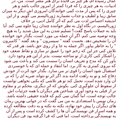
کمال رسیده ام، هر چیز بی فایده برای هنر مضر است. من، در
ادبیات، به هر چیزی را که فردا کمتر از امروز جالب باشد و هر
چیزی را که پس از مدت کمی خوانندگان امروزی اش دیگر به میزان
سابق زیبا و لطیف و جذاب نشمارند ژورنالیسم می گویم. و از این
اندیشه احساس لذت می کنم که اثر کامل ادبی، بر خلاف
ژورنالیسم، در نگاه اول به نظر خواننده چندان زیبا جلوه نمی کند. آیا
باید به جملات پاسخ گفت؟ تسلیم شدن به این میل شدید را به هیچ
وجه توصیه نمی کنم. اگر آن جمله بی مورد است، بگذار خود خواننده
آن را تشخیص دهد. نخست گفته ” سیسرون ” و بعد گفته ” کامبرون
” را به خاطر بیاور. اگر جمله به جا و از روی حق باشد، هر قدر که
تلاش کنی جز این که زخم خود را عمیق تر سازی و نقاط ضعف خود
را آشکار کنی کاری از تو ساخته نیست. بدتر از این هم وجود دارد.
باور کن که مدح و تعریف انسان را سست می کند و باعث می شود
که نیروی کمتری به کار برد. اما انتقاد و حمله ای که با خونسردی
استقبال شود انسان را قوی تر می سازد. بگذار خود اثرت از خودش
دفاع کند و تو به راهت ادامه بده. اگر اثر تو نتواند ضربه ای را که بر
آن وارد شده است، تحمل کند تو هر تلاشی که بکنی نخواهی توانست
از سقوط آن جلوگیری کنی. بکوش که اثر دیگری، محکم تر و مقاوم
تر از قبلی به وجود آوری. شناختن هنر دیگران با همه جزئیات اش
جالب توجه است، اما گمان نمی کنم که فایده حقیقی داشته باشد.
رمان نویس با استعدادی به من می گفت که در جوانی بهترین رمان
های دیگران را پیش خود نهاده، نکته به نکته و به دقت مطالعه کرده
و همه اسرار فن نویسندگی آن ها را کشف کرده است و پس از آن
به نویسندگی پرداخته است. اما فنی که فرا گرفته بود فن دیگران