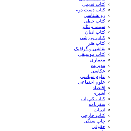
کتاب قدیمی
کتاب دست دوم
روانشناسی
کتاب خطی
سینما و تئاتر
کتاب ادیان
کتاب ورزشی
کتاب هنر
نقاشی و گرافیک
کتاب موسیقی
معماری
مدیریت
عکاسی
علوم سیاسی
علوم اجتماعی
اقتصاد
آشپزی
کتاب کم یاب
سفرنامه
ادبیات
کتاب خارجی
چاپ سنگی
حقوقی