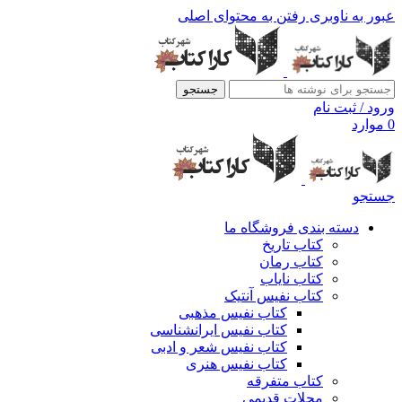
عبور به ناوبری
رفتن به محتوای اصلی
جستجو
ورود / ثبت نام
0
موارد
جستجو
دسته بندی فروشگاه ما
کتاب تاریخ
کتاب رمان
کتاب نایاب
کتاب نفیس آنتیک
کتاب نفیس مذهبی
کتاب نفیس ایرانشناسی
کتاب نفیس شعر و ادبی
کتاب نفیس هنری
کتاب متفرقه
مجلات قدیمی